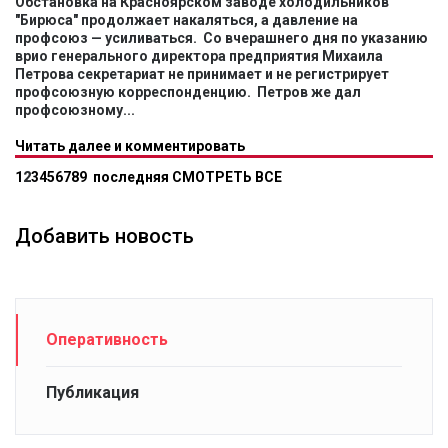
Обстановка на Красноярском заводе холодильников
"Бирюса" продолжает накаляться, а давление на
профсоюз — усиливаться. Со вчерашнего дня по указанию
врио генерального директора предприятия Михаила
Петрова секретариат не принимает и не регистрирует
профсоюзную корреспонденцию. Петров же дал
профсоюзному...
Читать далее и комментировать
1
2
3
4
5
6
7
8
9
последняя
СМОТРЕТЬ ВСЕ
Добавить новость
Оперативность
Публикация