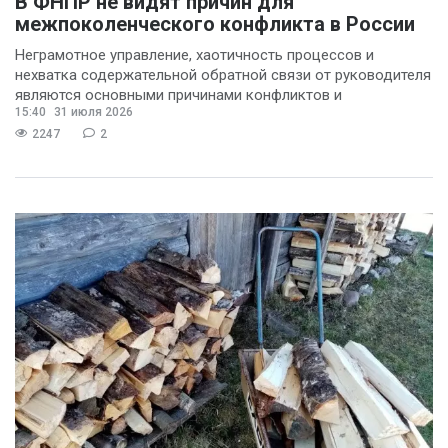
В ФНПР не видят причин для
межпоколенческого конфликта в России
Неграмотное управление, хаотичность процессов и
нехватка содержательной обратной связи от руководителя
являются основными причинами конфликтов и
15:40
31 июля 2026
раздражения в
2247
2