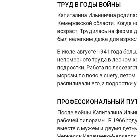
ТРУД В ГОДЫ ВОЙНЫ
Капиталина Ильинична родила
Кемеровской области. Когда н
возраст. Трудилась на ферме до
был нелегким даже для взрослы
В июле-августе 1941 года бол
непомерного труда в лесном 
подростки. Работа по лесозаго
морозы по пояс в снегу, лето
распиливали его, а подростки у
ПРОФЕССИОНАЛЬНЫЙ ПУ
После войны Капиталина Ильин
рабочей пилорамы. В 1966 год
вместе с мужем и двумя детьм
Черкесск Карачаево-Черкесско