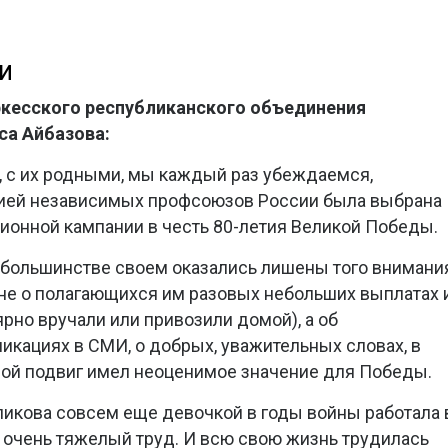
И
кесского республиканского объединения
са Айбазова:
, с их родными, мы каждый раз убеждаемся,
ией независимых профсоюзов России была выбрана
ионной кампании в честь 80-летия Великой Победы.
в большинстве своем оказались лишены того внимания
 не о полагающихся им разовых небольших выплатах 
рно вручали или привозили домой), а об
икациях в СМИ, о добрых, уважительных словах, в
овой подвиг имел неоценимое значение для Победы.
ликова совсем еще девочкой в годы войны работала 
о - очень тяжелый труд. И всю свою жизнь трудилась