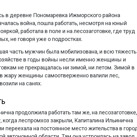
сь в деревне Пономаревка Ижморского района
ачалась война, пошла работать, несмотря на юный
яркой, работала в поле и на лесозаготовке, где труд
х, не говоря уже о подростках.
ьшая часть мужчин была мобилизована, и всю тяжесть
хозяйстве в годы войны несли именно женщины и
товкам не прекращалась ни зимой, ни летом. Зимой в
м в жару женщины самоотверженно валили лес,
возили на санях.
ТЬ
ична продолжила работать там же, на лесозаготовке,
у, когда леспромхоз закрыли, Капиталина Ильинична
и переехала на постоянное место жительства в горо
й автономной области. Там она устроилась на завод