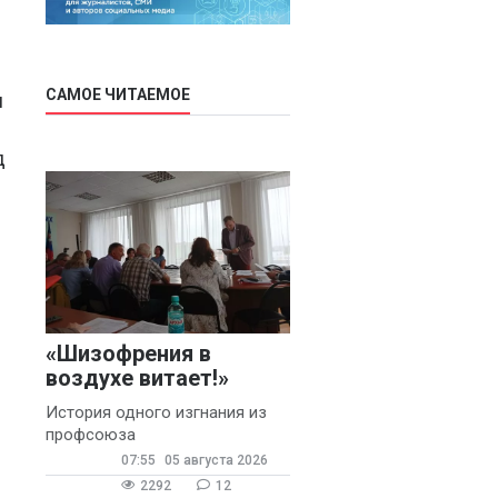
САМОЕ ЧИТАЕМОЕ
и
д
«Шизофрения в
воздухе витает!»
История одного изгнания из
профсоюза
07:55
05 августа 2026
2292
12