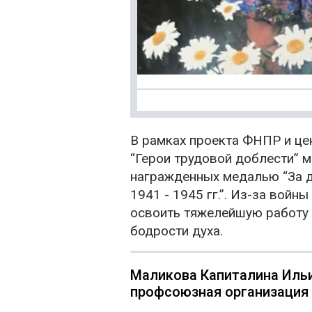
В рамках проекта ФНПР и це
“Герои трудовой доблести” 
награжденных медалью “За д
1941 - 1945 гг.”. Из-за вой
освоить тяжелейшую работу н
бодрости духа.
Маликова Капиталина Ильин
профсоюзная организация 