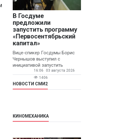
м
В Госдуме
предложили
запустить программу
«Первосентябрьский
капитал»
Вице‑спикер Госдумы Борис
Чернышов выступил с
инициативой запустить
16:06
03 августа 2026
ежегодную федеральную
программу
1406
«Первосентябрьский капитал»
НОВОСТИ СМИ2
- она предполагает
КИНОМЕХАНИКА