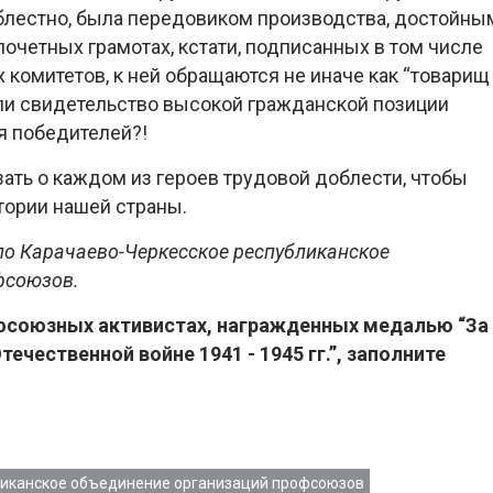
блестно, была передовиком производства, достойны
очетных грамотах, кстати, подписанных в том числе
омитетов, к ней обращаются не иначе как “товарищ
 ли свидетельство высокой гражданской позиции
я победителей?!
зать о каждом из героев трудовой доблести, чтобы
тории нашей страны.
о Карачаево-Черкесское республиканское
фсоюзов.
офсоюзных активистах, награжденных медалью “За
ечественной войне 1941 - 1945 гг.”, заполните
ликанское объединение организаций профсоюзов