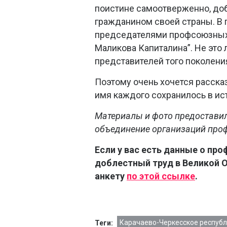
поистине самоотверженно, до
гражданином своей страны. В п
председателями профсоюзных к
Маликова Капиталина”. Не это
представителей того поколени
Поэтому очень хочется расска
имя каждого сохранилось в ис
Материалы и фото предоставил
объединение организаций про
Если у вас есть данные о пр
доблестный труд в Великой От
анкету
по этой ссылке
.
Карачаево-Черкесское респуб
Теги: