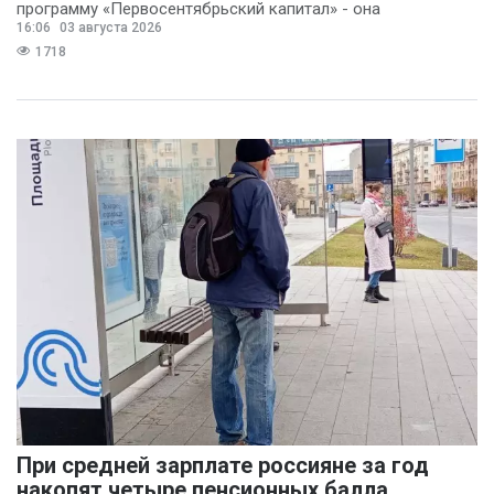
программу «Первосентябрьский капитал» - она
16:06
03 августа 2026
предполагает
1718
При средней зарплате россияне за год
накопят четыре пенсионных балла