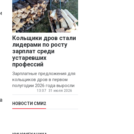
и
Кольщики дров стали
лидерами по росту
зарплат среди
устаревших
профессий
Зарплатные предложения для
кольщиков дров в первом
полугодии 2026 года выросли
13:07
31 июля 2026
на 58% - 62 тысяч рублей в
месяц, сообщает агентство
а
«Прайм».
НОВОСТИ СМИ2