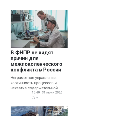
муниципальных школ со
стажем не менее 20 лет.
В ФНПР не видят
причин для
межпоколенческого
конфликта в России
й
Неграмотное управление,
хаотичность процессов и
нехватка содержательной
15:40
31 июля 2026
обратной связи от
руководителя являются
2
основными причинами
конфликтов и раздражения в