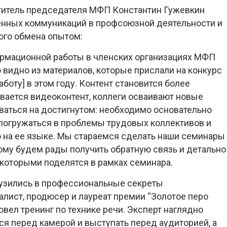
титель председателя МФП Константин Гужевкин
енных коммуникаций в профсоюзной деятельности и
ого обмена опытом:
ормационной работы в членских организациях МФП
 видно из материалов, которые прислали на конкурс
оту] в этом году. Контент становится более
вается видеоконтент, коллеги осваивают новые
ваться на достигнутом: необходимо основательно
е погружаться в проблемы трудовых коллективов и
 на ее языке. Мы стараемся сделать наши семинары
му будем рады получить обратную связь и детально
 которыми поделятся в рамках семинара.
рузились в профессиональные секреты
лист, продюсер и лауреат премии “Золотое перо
вел тренинг по технике речи. Эксперт наглядно
ся перед камерой и выступать перед аудиторией, а