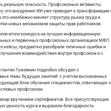
ть реальную опасность. Профсоюзные активисты
то, что внедрение ИИ уже приводит к трансформации 
 это неизбежно меняет структуру рынка труда и
тки новых механизмов защиты прав работников.
вели итоги конкурса на лучшую информационную
альных и первичных профсоюзных организациях МФП.
е кейсы, предметно разобрали типичные ошибки и
улучшения взаимодействия внутри профсоюза и с
стантин Гужевкин подробно обсудил с
мые темы будущих занятий: с учетом высказанных
едующий блок обучения специалистов, отвечающих з
аслевых профсоюзах.
нар вручением сертификатов. Все присутствующие
ю ценность курса и выразили благодарность