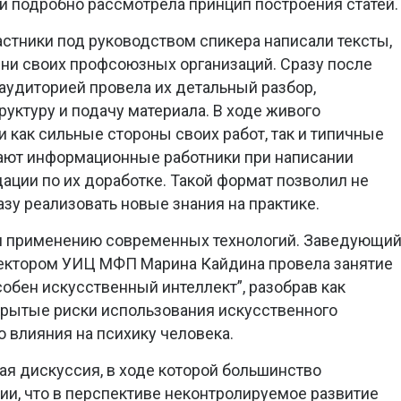
и подробно рассмотрела принцип построения статей.
астники под руководством спикера написали тексты,
зни своих профсоюзных организаций. Сразу после
 аудиторией провела их детальный разбор,
руктуру и подачу материала. В ходе живого
 как сильные стороны своих работ, так и типичные
кают информационные работники при написании
ации по их доработке. Такой формат позволил не
разу реализовать новые знания на практике.
н применению современных технологий. Заведующи
ектором УИЦ МФП Марина Кайдина провела занятие
обен искусственный интеллект”, разобрав как
крытые риски использования искусственного
го влияния на психику человека.
ая дискуссия, в ходе которой большинство
и, что в перспективе неконтролируемое развитие