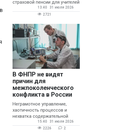
страховой пенсии для учителей
13:40
31 июля 2026
государственных и
в
муниципальных школ со
2721
стажем не менее 20 лет.
я
В ФНПР не видят
причин для
межпоколенческого
конфликта в России
Неграмотное управление,
хаотичность процессов и
нехватка содержательной
15:40
31 июля 2026
обратной связи от
руководителя являются
2226
2
основными причинами