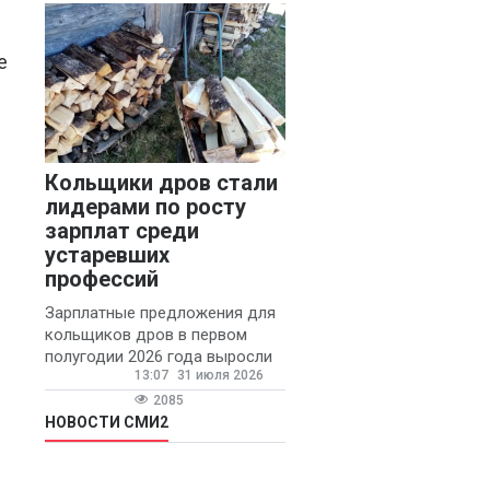
конфликтов и раздражения в
е
Кольщики дров стали
лидерами по росту
зарплат среди
устаревших
профессий
Зарплатные предложения для
кольщиков дров в первом
полугодии 2026 года выросли
13:07
31 июля 2026
на 58% - 62 тысяч рублей в
месяц, сообщает агентство
2085
«Прайм».
НОВОСТИ СМИ2