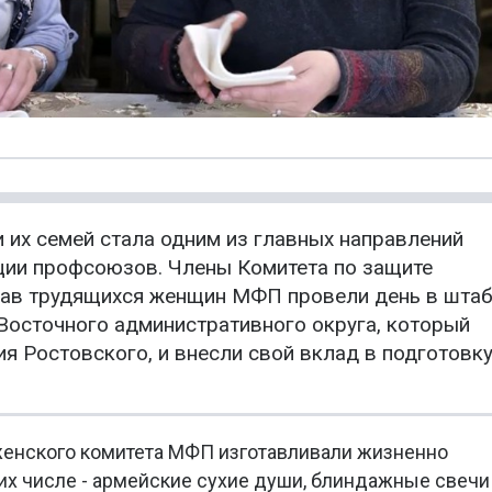
 их семей стала одним из главных направлений
ии профсоюзов. Члены Комитета по защите
рав трудящихся женщин МФП провели день в шта
осточного административного округа, который
я Ростовского, и внесли свой вклад в подготовк
женского комитета МФП изготавливали жизненно
их числе - армейские сухие души, блиндажные свечи