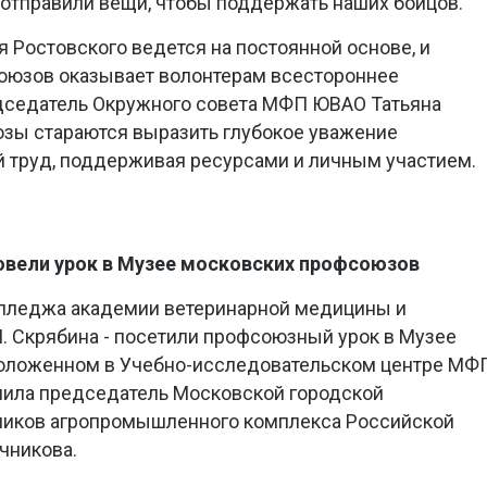
отправили вещи, чтобы поддержать наших бойцов.
 Ростовского ведется на постоянной основе, и
юзов оказывает волонтерам всестороннее
едседатель Окружного совета МФП ЮВАО Татьяна
юзы стараются выразить глубокое уважение
 труд, поддерживая ресурсами и личным участием.
овели урок в Музее московских профсоюзов
лледжа академии ветеринарной медицины и
И. Скрябина - посетили профсоюзный урок в Музее
оложенном в Учебно-исследовательском центре МФ
пила председатель Московской городской
ников агропромышленного комплекса Российской
чникова.