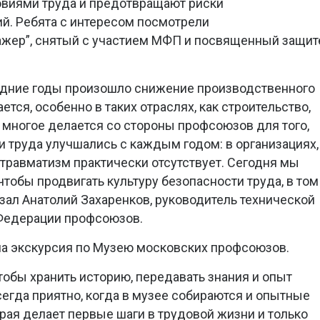
ловиями труда и предотвращают риски
й. Ребята с интересом посмотрели
жер”, снятый с участием МФП и посвященный защит
ледние годы произошло снижение производственного
тся, особенно в таких отраслях, как строительство,
, многое делается со стороны профсоюзов для того,
и труда улучшались с каждым годом: в организациях,
травматизм практически отсутствует. Сегодня мы
тобы продвигать культуру безопасности труда, в том
азал Анатолий Захаренков, руководитель технической
Федерации профсоюзов.
ла экскурсия по Музею московских профсоюзов.
чтобы хранить историю, передавать знания и опыт
гда приятно, когда в музее собираются и опытные
рая делает первые шаги в трудовой жизни и только