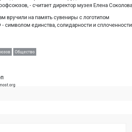
рофсоюзов, - считает директор музея Елена Соколова
ам вручили на память сувениры с логотипом
- символом единства, солидарности и сплоченности
оюзов
Общество
ФП
rnost.org