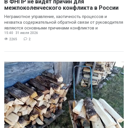
В ФНПР не видят причин для
межпоколенческого конфликта в России
Неграмотное управление, хаотичность процессов и
нехватка содержательной обратной связи от руководителя
являются основными причинами конфликтов и
15:40
31 июля 2026
раздражения в
2265
2