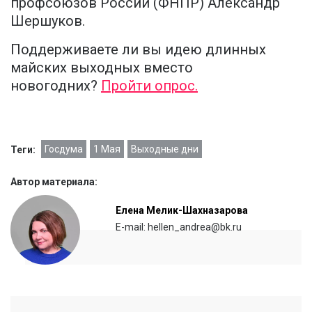
профсоюзов России (ФНПР) Александр
Шершуков.
Поддерживаете ли вы идею длинных
майских выходных вместо
новогодних?
Пройти опрос.
Госдума
1 Мая
Выходные дни
Теги:
Автор материала:
Елена Мелик-Шахназарова
E-mail: hellen_andrea@bk.ru