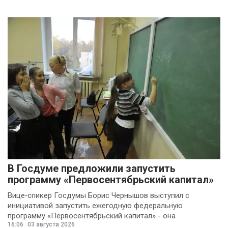
В Госдуме предложили запустить
программу «Первосентябрьский капитал»
Вице‑спикер Госдумы Борис Чернышов выступил с
инициативой запустить ежегодную федеральную
программу «Первосентябрьский капитал» - она
16:06
03 августа 2026
предполагает