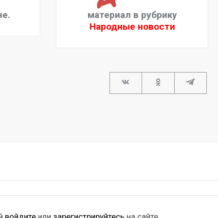
не.
материал в рубрику
Народные новости
ий
войдите
или
зарегистрируйтесь
на сайте