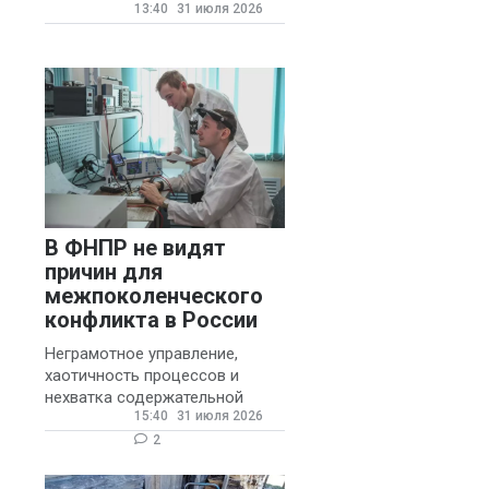
13:40
31 июля 2026
государственных и
муниципальных школ со
стажем не менее 20 лет.
В ФНПР не видят
причин для
межпоколенческого
конфликта в России
Неграмотное управление,
хаотичность процессов и
нехватка содержательной
15:40
31 июля 2026
обратной связи от
руководителя являются
2
основными причинами
конфликтов и раздражения в