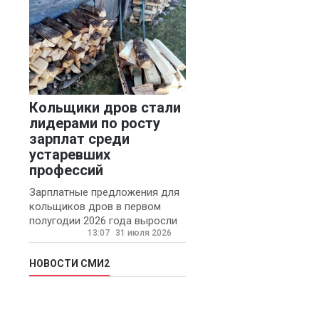
Кольщики дров стали
лидерами по росту
зарплат среди
устаревших
профессий
Зарплатные предложения для
кольщиков дров в первом
полугодии 2026 года выросли
13:07
31 июля 2026
на 58% - 62 тысяч рублей в
месяц, сообщает агентство
«Прайм».
НОВОСТИ СМИ2