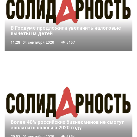
В Госдуме предложили увеличить налоговые
вычеты на детей
11:28
04 сентября 2020
5457
Более 40% российских бизнесменов не смогут
заплатить налоги в 2020 году
20:57
01 сентября 2020
5354