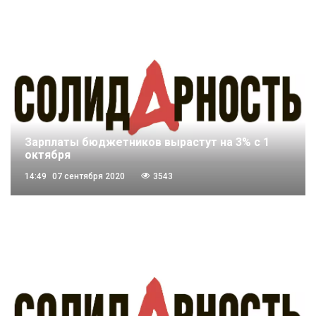
Зарплаты бюджетников вырастут на 3% с 1
октября
14:49
07 сентября 2020
3543