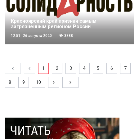
Красноярский край признан самым
загрязненным регионом России
12:51
26 августа 2020
3388
1
2
3
4
5
6
7
8
9
10