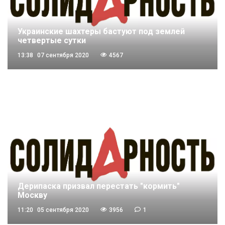
Украинские шахтеры бастуют под землей
четвертые сутки
13:38
07 сентября 2020
4567
Дерипаска призвал перестать "кормить"
Москву
11:20
05 сентября 2020
3956
1