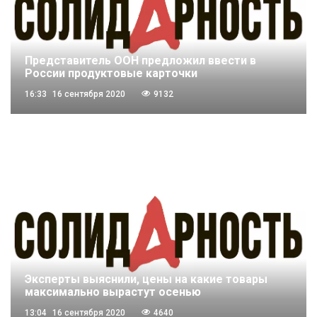
Представитель ООН предложил ввести в
России продуктовые карточки
16:33
16 сентября 2020
9132
Эксперты выяснили, цены на какие товары
максимально вырастут осенью
13:04
16 сентября 2020
4640