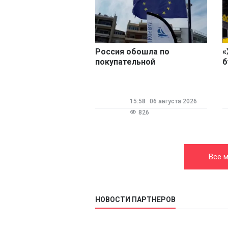
Россия обошла по
«
покупательной
б
способности ряд стран
п
Евросоюза
н
в
15:58
06 августа 2026
826
Все м
НОВОСТИ ПАРТНЕРОВ