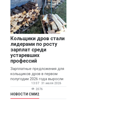
Кольщики дров стали
лидерами по росту
зарплат среди
устаревших
профессий
Зарплатные предложения для
кольщиков дров в первом
полугодии 2026 года выросли
13:07
31 июля 2026
на 58% - 62 тысяч рублей в
месяц, сообщает агентство
2076
«Прайм».
НОВОСТИ СМИ2