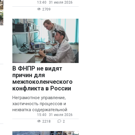
13:40
31 июля 2026
государственных и
муниципальных школ со
2709
стажем не менее 20 лет.
В ФНПР не видят
причин для
межпоколенческого
конфликта в России
Неграмотное управление,
хаотичность процессов и
нехватка содержательной
15:40
31 июля 2026
обратной связи от
руководителя являются
2218
2
основными причинами
конфликтов и раздражения в