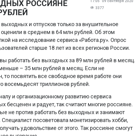
ОДНЫХ РОССИЯНЕ
17:05
09 сентября 2020
3377
РУБЛЕЙ
т выходных и отпусков только за внушительное
оценили в среднем в 64 млн рублей. Об этом
кой на исследование сервиса «Работа.ру». Опрос
ьзователей старше 18 лет из всех регионов России.
вы работать без выходных за 89 млн рублей в месяц.
еньше – 35 млн рублей в месяц. Если не
, то посвятить все свободное время работе они
то восемьдесят триллионов рублей.
налу и организационному развитию сервиса
ых бесценен и радует, так считают многие россияне.
рые не против работать без выходных и занимают
 Специалист посоветовала монетизировать хобби,
олучать удовольствие от этого. Так россияне смогут
ное выгорание.