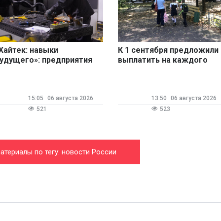
Хайтек: навыки
К 1 сентября предложили
удущего»: предприятия
выплатить на каждого
олучат от финалистов не
школьника по 15 тыс.
авыки, а решения для
рублей
недрения
15:05
06 августа 2026
13:50
06 августа 2026
521
523
атериалы по тегу: новости России