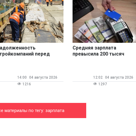
адолженность
Средняя зарплата
тройкомпаний перед
превысила 200 тысяч
аботниками выросла
рублей в трех регионах
двое
14:00
04 августа 2026
12:02
04 августа 2026
1216
1297
се материалы по тегу: зарплата