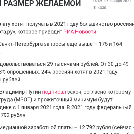
И РАЗМЕР ЖЕЛАЕМОЙ
14:49
06 января 2021
4330
лату хотят получать в 2021 году большинство россиян
та.ру», которое приводит
РИА Новости.
Санкт-Петербурга запросы еще выше – 175 и 164
.
овольствоваться 29 тысячами рублей. От 30 до 49
8% опрошенных. 24% россиян хотят в 2021 году
ч рублей.
 Владимир Путин
подписал
закон, согласно которому
руда (МРОТ) и прожиточный минимум будут
ике с 1 января 2021 года. В 2021 году федеральный
792 рубля.
медианной заработной платы – 12 792 рубля (сейчас 