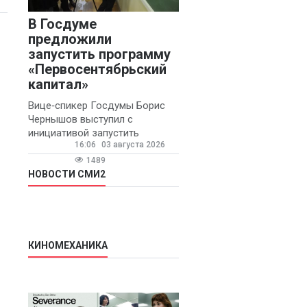
В Госдуме
предложили
запустить программу
«Первосентябрьский
капитал»
Вице‑спикер Госдумы Борис
Чернышов выступил с
инициативой запустить
16:06
03 августа 2026
ежегодную федеральную
программу
1489
«Первосентябрьский капитал»
НОВОСТИ СМИ2
- она предполагает
КИНОМЕХАНИКА