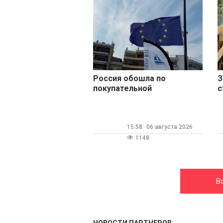
Россия обошла по
З
покупательной
с
способности ряд стран
р
Евросоюза
в
15:58
06 августа 2026
1148
В