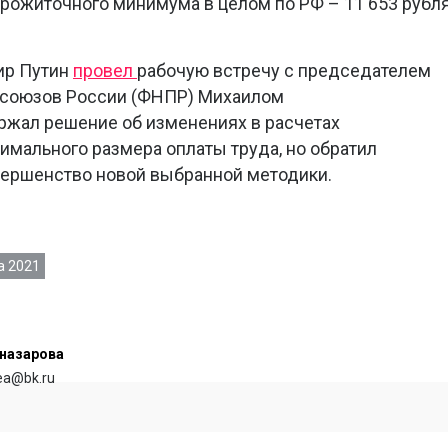
а прожиточного минимума в целом по РФ – 11 653 рубл
ир Путин
провел
рабочую встречу с председателем
союзов России (ФНПР) Михаилом
жал решение об изменениях в расчетах
мального размера оплаты труда, но обратил
вершенство новой выбранной методики.
а 2021
назарова
rea@bk.ru