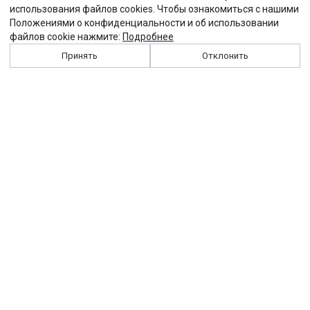
использования файлов cookies. Чтобы ознакомиться с нашими
Положениями о конфиденциальности и об использовании
файлов cookie нажмите:
Подробнее
Принять
Отклонить
История
Персоналии
Выходные данные
Виджет "Солидарности"
Контакты
Подписка
Реклама
Партнеры
Архив сайта
Забастовка
Закон
Зарплата
ЖКХ
Компенсация
Колдоговор
Налоги
Общество
Пенсия
Профсоюз