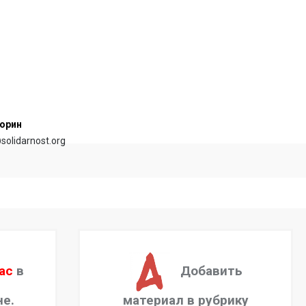
орин
@solidarnost.org
ас
в
Добавить
не.
материал в рубрику