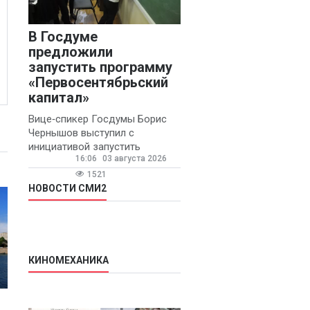
В Госдуме
предложили
запустить программу
«Первосентябрьский
капитал»
Вице‑спикер Госдумы Борис
Чернышов выступил с
инициативой запустить
16:06
03 августа 2026
ежегодную федеральную
программу
1521
«Первосентябрьский капитал»
НОВОСТИ СМИ2
- она предполагает
КИНОМЕХАНИКА