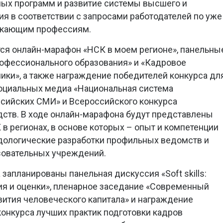
ных программ и развитие системы высшего и
я в соответствии с запросами работодателей по уже
икающим профессиям.
ся онлайн-марафон «НСК в моем регионе», панельны
рофессионального образования» и «Кадровое
ки», а также награждение победителей конкурса дл
социальных медиа «Национальная система
ссийских СМИ» и Всероссийского конкурса
ств. В ходе онлайн-марафона будут представлены
в регионах, в основе которых – опыт и компетенции
одологические разработки профильных ведомств и
зовательных учреждений.
запланированы панельная дискуссия «Soft skills:
ия и оценки», пленарное заседание «Современный
вития человеческого капитала» и награждение
онкурса лучших практик подготовки кадров