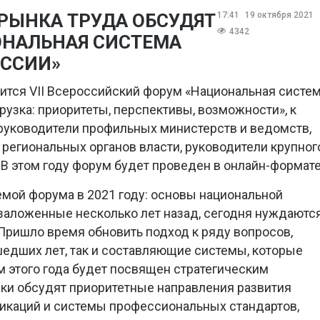
РЫНКА ТРУДА ОБСУДЯТ
17:41
19 октября 2021
4342
ОНАЛЬНАЯ СИСТЕМА
ССИИ»
оится VII Всероссийский форум «Национальная систе
рузка: приоритеты, перспективы, возможности», к
руководители профильных министерств и ведомств,
региональных органов власти, руководители крупног
 В этом году форум будет проведен в онлайн-формате
емой форума в 2021 году: основы национальной
заложенные несколько лет назад, сегодня нуждаютс
Пришло время обновить подход к ряду вопросов,
едших лет, так и составляющие системы, которые
 этого года будет посвящен стратегическим
ки обсудят приоритетные направления развития
икаций и системы профессиональных стандартов,