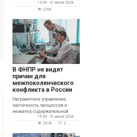
13:40
31 июля 2026
государственных и
муниципальных школ со
2709
стажем не менее 20 лет.
В ФНПР не видят
причин для
межпоколенческого
конфликта в России
Неграмотное управление,
хаотичность процессов и
нехватка содержательной
15:40
31 июля 2026
обратной связи от
руководителя являются
2218
2
основными причинами
конфликтов и раздражения в