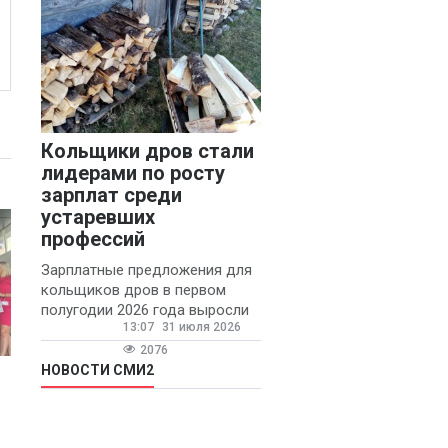
Кольщики дров стали
лидерами по росту
зарплат среди
устаревших
профессий
Зарплатные предложения для
кольщиков дров в первом
полугодии 2026 года выросли
13:07
31 июля 2026
на 58% - 62 тысяч рублей в
месяц, сообщает агентство
2076
«Прайм».
НОВОСТИ СМИ2