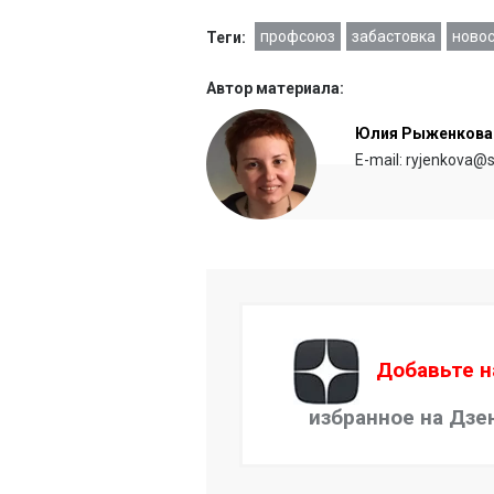
профсоюз
забастовка
новос
Теги:
Автор материала:
Юлия Рыженкова
E-mail: ryjenkova@s
Добавьте н
избранное на Дзе