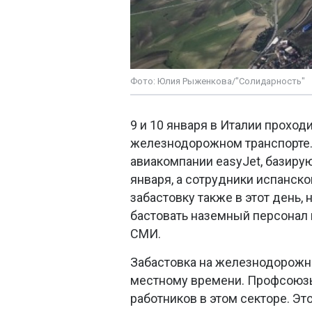
Фото: Юлия Рыженкова/"Солидарность"
9 и 10 января в Италии прохо
железнодорожном транспорте.
авиакомпании easyJet, базиру
января, а сотрудники испанск
забастовку также в этот день, н
бастовать наземный персонал 
СМИ.
Забастовка на железнодорожном
местному времени. Профсоюз
работников в этом секторе. Эт