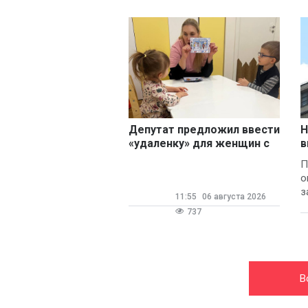
Депутат предложил ввести
Н
«удаленку» для женщин с
в
детьми
П
о
з
11:55
06 августа 2026
737
В