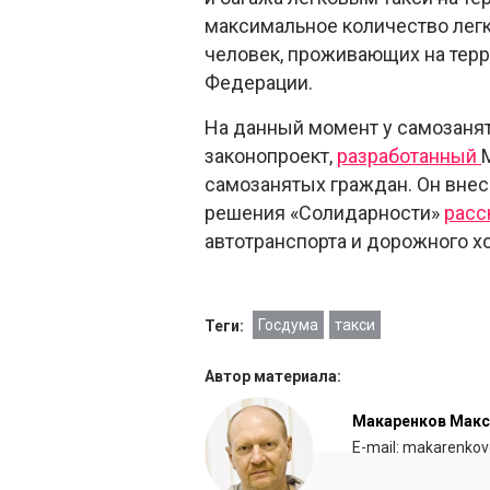
максимальное количество легк
человек, проживающих на тер
Федерации.
На данный момент у самозанят
законопроект,
разработанный
самозанятых граждан. Он внес
решения «Солидарности»
расс
автотранспорта и дорожного х
Госдума
такси
Теги:
Автор материала:
Макаренков Мак
E-mail: makarenkov