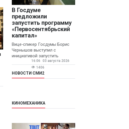
В Госдуме
предложили
запустить программу
«Первосентябрьский
капитал»
Вице‑спикер Госдумы Борис
Чернышов выступил с
и
инициативой запустить
16:06
03 августа 2026
ежегодную федеральную
программу
1406
«Первосентябрьский капитал»
НОВОСТИ СМИ2
- она предполагает
КИНОМЕХАНИКА