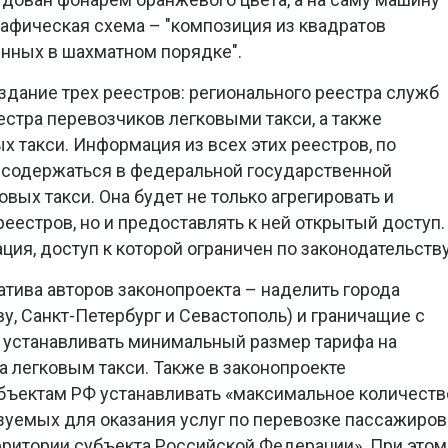
афическая схема – "композиция из квадратов
енных в шахматном порядке".
здание трех реестров: регионального реестра служб
еестра перевозчиков легковыми такси, а также
х такси. Информация из всех этих реестров, по
т содержаться в федеральной государственной
ых такси. Она будет не только агрегировать и
еестров, но и предоставлять к ней открытый доступ.
ия, доступ к которой ограничен по законодательству
тива авторов законопроекта – наделить города
у, Санкт-Петербург и Севастополь) и граничащие с
устанавливать минимальный размер тарифа на
а легковым такси. Также в законопроекте
бъектам РФ устанавливать «максимальное количеств
зуемых для оказания услуг по перевозке пассажиров
ерритории субъекта Российской Федерации». При этом