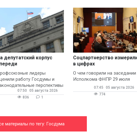
а депутатский корпус
Соцпартнерство измерил
переди
в цифрах
рофсоюзные лидеры
О чем говорили на заседании
ценили работу Госдумы и
Исполкома ФНПР 29 июля
аконодательные перспективы
07:45
05 августа 2026
07:50
05 августа 2026
774
836
1
се материалы по тегу: Госдума