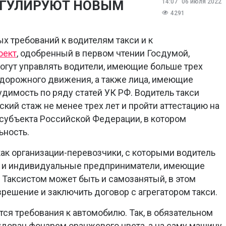
РЕГУЛИРУЮТ НОВЫМ
14:07
06 июля 2022
4291
х требований к водителям такси и к
оект
, одобренный в первом чтении Госдумой,
могут управлять водители, имеющие больше трех
 дорожного движения, а также лица, имеющие
димость по ряду статей УК РФ. Водитель такси
кий стаж не менее трех лет и пройти аттестацию на
субъекта Российской Федерации, в котором
ьность.
как организации-перевозчики, с которыми водитель
ак и индивидуальные предприниматели, имеющие
Таксистом может быть и самозанятый, в этом
решение и заключить договор с агрегатором такси.
ся требования к автомобилю. Так, в обязательном
дован фонарем оранжевого цвета, а на саму машину