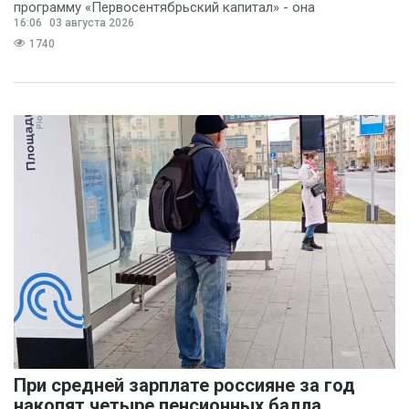
программу «Первосентябрьский капитал» - она
16:06
03 августа 2026
предполагает
1740
При средней зарплате россияне за год
накопят четыре пенсионных балла