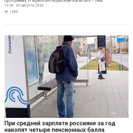
программу «Первосентябрьский капитал» - она
16:06
03 августа 2026
предполагает
1989
При средней зарплате россияне за год
накопят четыре пенсионных балла