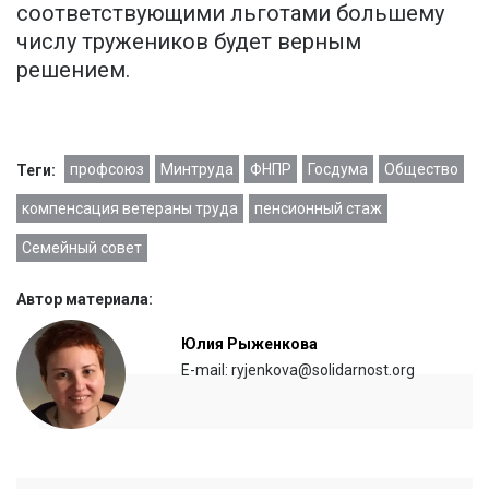
соответствующими льготами большему
числу тружеников будет верным
решением.
профсоюз
Минтруда
ФНПР
Госдума
Общество
Теги:
компенсация ветераны труда
пенсионный стаж
Семейный совет
Автор материала:
Юлия Рыженкова
E-mail: ryjenkova@solidarnost.org