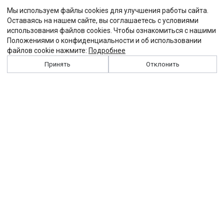
Мы используем файлы cookies для улучшения работы сайта.
Оставаясь на нашем сайте, вы соглашаетесь с условиями
использования файлов cookies. Чтобы ознакомиться с нашими
Положениями о конфиденциальности и об использовании
файлов cookie нажмите:
Подробнее
Принять
Отклонить
История
Персоналии
Выходные данные
Виджет "Солидарности"
Контакты
Подписка
Реклама
Партнеры
Архив сайта
Забастовка
Закон
Зарплата
ЖКХ
Компенсация