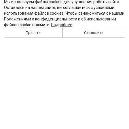
Мы используем файлы cookies для улучшения работы сайта.
Оставаясь на нашем сайте, вы соглашаетесь с условиями
использования файлов cookies. Чтобы ознакомиться с нашими
Положениями о конфиденциальности и об использовании
файлов cookie нажмите:
Подробнее
Принять
Отклонить
История
Персоналии
Выходные данные
Виджет "Солидарности"
Контакты
Подписка
Реклама
Партнеры
Архив сайта
Забастовка
Закон
Зарплата
ЖКХ
Компенсация
Колдоговор
Налоги
Общество
Пенсия
Профсоюз