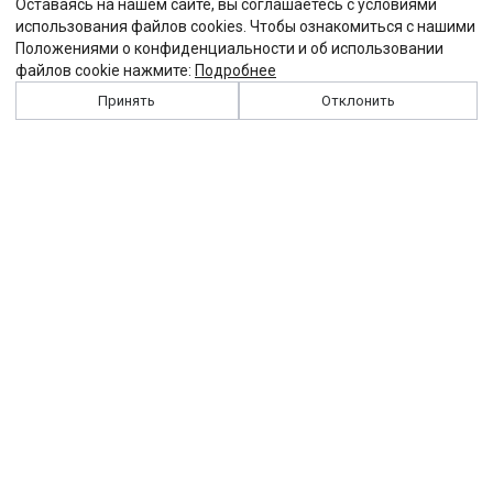
Оставаясь на нашем сайте, вы соглашаетесь с условиями
использования файлов cookies. Чтобы ознакомиться с нашими
Положениями о конфиденциальности и об использовании
файлов cookie нажмите:
Подробнее
Принять
Отклонить
История
Персоналии
Выходные данные
Виджет "Солидарности"
Контакты
Подписка
Реклама
Партнеры
Архив сайта
Забастовка
Закон
Зарплата
ЖКХ
Компенсация
Колдоговор
Налоги
Общество
Пенсия
Профсоюз