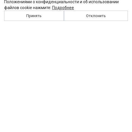
Положениями о конфиденциальности и об использовании
файлов cookie нажмите:
Подробнее
Принять
Отклонить
История
Персоналии
Выходные данные
Виджет "Солидарности"
Контакты
Подписка
Реклама
Партнеры
Архив сайта
Забастовка
Закон
Зарплата
ЖКХ
Компенсация
Колдоговор
Налоги
Общество
Пенсия
Профсоюз
Пособие
Реформы
Страхование
Все теги