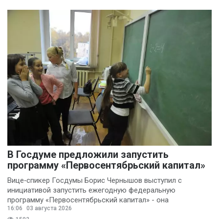
В Госдуме предложили запустить
программу «Первосентябрьский капитал»
Вице‑спикер Госдумы Борис Чернышов выступил с
инициативой запустить ежегодную федеральную
программу «Первосентябрьский капитал» - она
16:06
03 августа 2026
предполагает