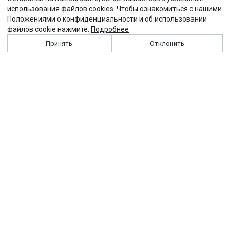
использования файлов cookies. Чтобы ознакомиться с нашими
Положениями о конфиденциальности и об использовании
файлов cookie нажмите:
Подробнее
Принять
Отклонить
История
Персоналии
Выходные данные
Виджет "Солидарности"
Контакты
Подписка
Реклама
Партнеры
Архив сайта
Забастовка
Закон
Зарплата
ЖКХ
Компенсация
Колдоговор
Налоги
Общество
Пенсия
Профсоюз