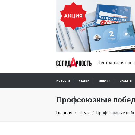
Центральная проф
НОВОСТИ
СТАТЬИ
МНЕНИЯ
СЮЖЕТЫ
ПОДПИСКА ОНЛАЙН
Профсоюзные побе
Главная
Темы
Профсоюзные поб