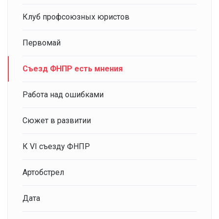
Клуб профсоюзных юристов
Первомай
Съезд ФНПР есть мнения
Работа над ошибками
Сюжет в развитии
К VI съезду ФНПР
Артобстрел
Дата