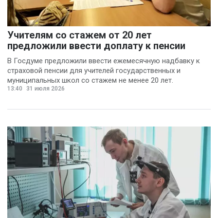
Анна Лопаткина
(4)
Артём Шишков
(4)
Учителям со стажем от 20 лет
Владимир Ревенку
предложили ввести доплату к пенсии
(4)
В Госдуме предложили ввести ежемесячную надбавку к
страховой пенсии для учителей государственных и
Вячеслав Чеглов
(4)
муниципальных школ со стажем не менее 20 лет.
Ольга Агаркова
13:40
31 июля 2026
(4)
Ольга Пинчук
(4)
Сергей Драндров
(4)
Вадим Большаков
(3)
Никита Бобриков
(3)
Попков Дмитрий