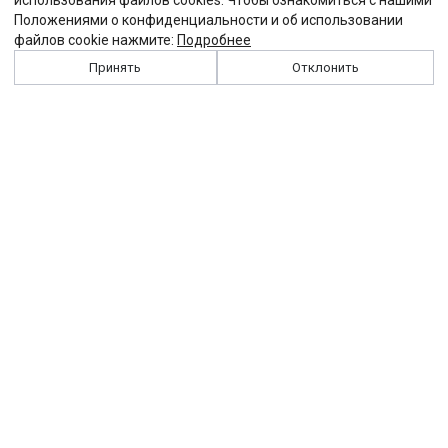
использования файлов cookies. Чтобы ознакомиться с нашими
Положениями о конфиденциальности и об использовании
файлов cookie нажмите:
Подробнее
Принять
Отклонить
История
Персоналии
Выходные данные
Виджет "Солидарности"
Контакты
Подписка
Реклама
Партнеры
Архив сайта
Забастовка
Закон
Зарплата
ЖКХ
Компенсация
Колдоговор
Налоги
Общество
Пенсия
Профсоюз
Пособие
Реформы
Страхование
Все теги