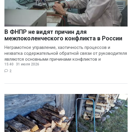
(3)
Василина Куклина
(2)
Галина Келехсаева
В ФНПР не видят причин для
(2)
межпоколенческого конфликта в России
Денис Журавлев
(2)
Неграмотное управление, хаотичность процессов и
Евгений Сивайкин
нехватка содержательной обратной связи от руководителя
являются основными причинами конфликтов и
(2)
15:40
31 июля 2026
раздражения в
Филин Сергей
(2)
2
Анна Бочарова
(1)
Вадим Панов
(1)
Валерий Хоботков
(1)
Василий Деркач
(1)
Владимир Котов
(1)