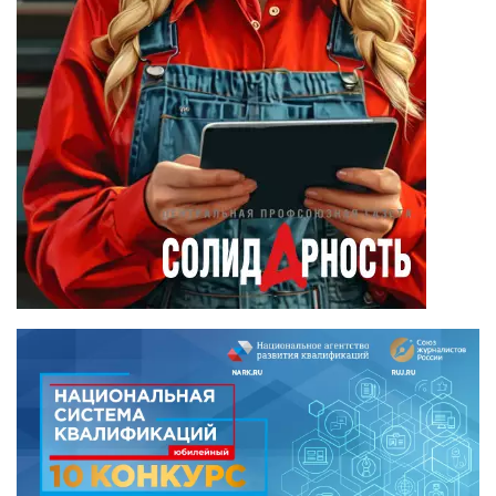
Камиль Айсин
(18)
Александр
Запесоцкий
(16)
Александр
Боданин
(15)
Алена Беллис
(15)
Александр
Илларионов
(14)
Анатолий
Сырокваша
(14)
Илья Косенков
(13)
Александр
Брусницын
(12)