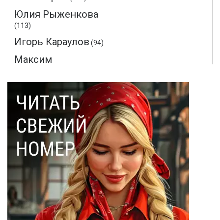
Юлия Рыженкова
(113)
Игорь Караулов
(94)
Максим
Макаренков
(52)
Монте-Кристо
(40)
Ольга Соловьева
(28)
Эдмон Дантес
(28)
Наталья Кочемина
(23)
Вадим Барабанов
(18)
Дмитрий Чуйков
(18)