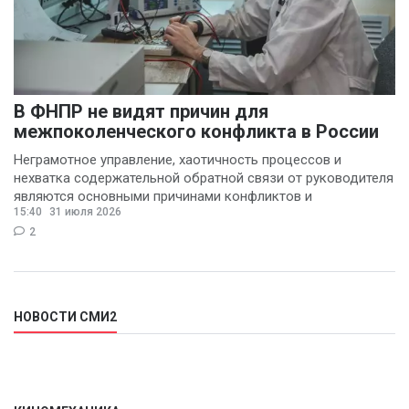
Денис Шелевой
(1)
Сергей Шкерин
(1)
В ФНПР не видят причин для
межпоколенческого конфликта в России
Неграмотное управление, хаотичность процессов и
нехватка содержательной обратной связи от руководителя
являются основными причинами конфликтов и
15:40
31 июля 2026
раздражения в
2
НОВОСТИ СМИ2