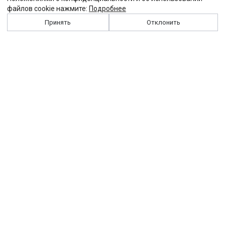
файлов cookie нажмите:
Подробнее
Принять
Отклонить
История
Персоналии
Выходные данные
Виджет "Солидарности"
Контакты
Подписка
Реклама
Партнеры
Архив сайта
Забастовка
Закон
Зарплата
ЖКХ
Компенсация
Колдоговор
Налоги
Общество
Пенсия
Профсоюз
Пособие
Реформы
Страхование
Все теги