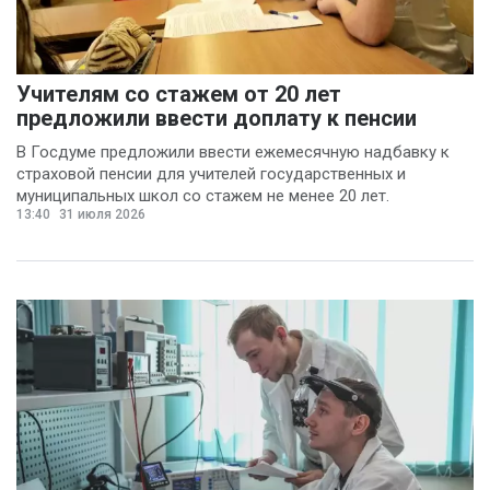
Василина Куклина
(2)
Галина Келехсаева
Учителям со стажем от 20 лет
предложили ввести доплату к пенсии
(2)
Денис Журавлев
В Госдуме предложили ввести ежемесячную надбавку к
(2)
страховой пенсии для учителей государственных и
Евгений Сивайкин
муниципальных школ со стажем не менее 20 лет.
(2)
13:40
31 июля 2026
Филин Сергей
(2)
Анна Бочарова
(1)
Вадим Панов
(1)
Валерий Хоботков
(1)
Василий Деркач
(1)
Владимир Котов
(1)