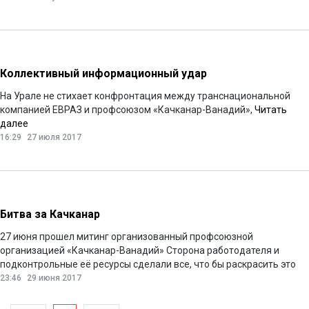
Коллективный информационный удар
На Урале не стихает конфронтация между транснациональной
компанией ЕВРАЗ и профсоюзом «Качканар-Ванадий»,
Читать
далее
16:29
27 июля 2017
Битва за Качканар
27 июня прошел митинг организованный профсоюзной
организацией «Качканар-Ванадий» Сторона работодателя и
подконтрольные её ресурсы сделали все, что бы раскрасить это
мероприятие в политические тона с коммунистическими
23:46
29 июня 2017
оттенками. Однако суть митинга, совершенно не включала в себя
каких то политических целей. Профсоюзная организация вывела