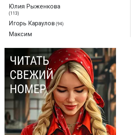
Юлия Рыженкова
(113)
Игорь Караулов
(94)
Максим
Макаренков
(52)
Монте-Кристо
(40)
Ольга Соловьева
(28)
Эдмон Дантес
(28)
Наталья Кочемина
(23)
Вадим Барабанов
(18)
Дмитрий Чуйков
(18)