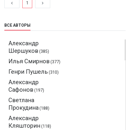
1
людей на улицы для прекращения бездумного уничтожения
качканарского градообразующего комбината и как следствие,
уничтожение самого города Качканар.
Читать далее
ВСЕ АВТОРЫ
Александр
Шершуков
(385)
Илья Смирнов
(377)
Генри Пушель
(310)
Александр
Сафонов
(197)
Светлана
Прокудина
(188)
Александр
Кляшторин
(118)