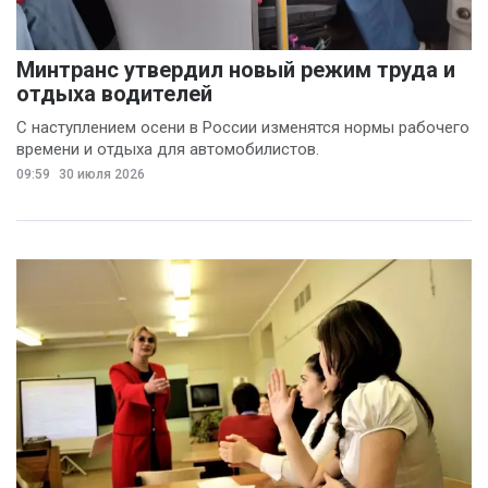
Анна Лопаткина
(4)
Артём Шишков
(4)
Минтранс утвердил новый режим труда и
Владимир Ревенку
отдыха водителей
(4)
С наступлением осени в России изменятся нормы рабочего
времени и отдыха для автомобилистов.
Вячеслав Чеглов
(4)
09:59
30 июля 2026
Ольга Агаркова
(4)
Ольга Пинчук
(4)
Сергей Драндров
(4)
Вадим Большаков
(3)
Никита Бобриков
(3)
Попков Дмитрий
(3)