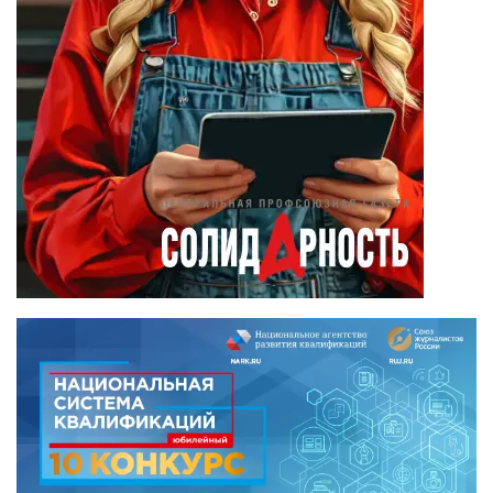
Камиль Айсин
(18)
Александр
Запесоцкий
(16)
Александр
Боданин
(15)
Алена Беллис
(15)
Александр
Илларионов
(14)
Анатолий
Сырокваша
(14)
Илья Косенков
(13)
Александр
Брусницын
(12)
Андрей Хришкевич