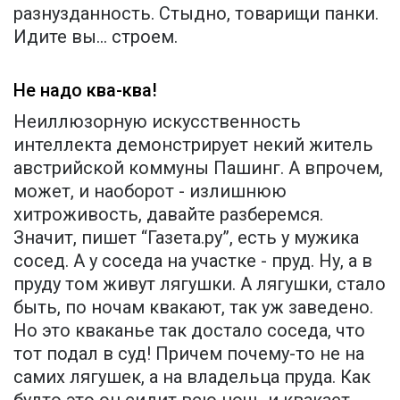
разнузданность. Стыдно, товарищи панки.
Идите вы… строем.
Не надо ква-ква!
Неиллюзорную искусственность
интеллекта демонстрирует некий житель
австрийской коммуны Пашинг. А впрочем,
может, и наоборот - излишнюю
хитроживость, давайте разберемся.
Значит, пишет “Газета.ру”, есть у мужика
сосед. А у соседа на участке - пруд. Ну, а в
пруду том живут лягушки. А лягушки, стало
быть, по ночам квакают, так уж заведено.
Но это кваканье так достало соседа, что
тот подал в суд! Причем почему-то не на
самих лягушек, а на владельца пруда. Как
будто это он сидит всю ночь и квакает.