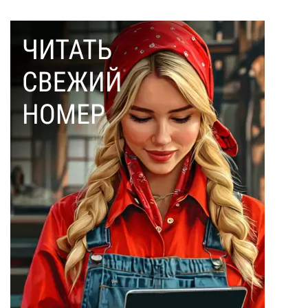
Макаренков
(52)
Монте-Кристо
(40)
Ольга Соловьева
(28)
Эдмон Дантес
(28)
Наталья Кочемина
(23)
Вадим Барабанов
(18)
Дмитрий Чуйков
(18)
Камиль Айсин
(18)
Александр
Запесоцкий
(16)
Александр