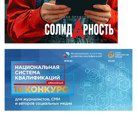
Боданин
(15)
Алена Беллис
(15)
Александр
Илларионов
(14)
Анатолий
Сырокваша
(14)
Илья Косенков
(13)
Александр
Брусницын
(12)
Андрей Хришкевич
(9)
Аксана Сгибнева
(8)
Анна Дурынина-
Романова
(8)