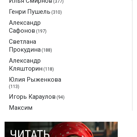
Илья Смирнов
(377)
Генри Пушель
(310)
Александр
Сафонов
(197)
Светлана
Прокудина
(188)
Александр
Кляшторин
(118)
Юлия Рыженкова
(113)
Игорь Караулов
(94)
Максим
Макаренков
(52)
Монте-Кристо
(40)