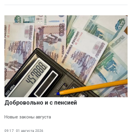
Ольга Пинчук
(4)
Сергей Драндров
(4)
Вадим Большаков
(3)
Никита Бобриков
(3)
Попков Дмитрий
(3)
Василина Куклина
(2)
Галина Келехсаева
(2)
Добровольно и с пенсией
Денис Журавлев
(2)
Новые законы августа
Евгений Сивайкин
(2)
09:17
01 августа 2026