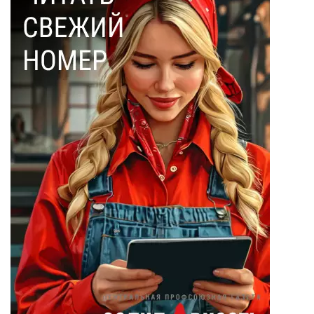
Ольга Соловьева
(28)
Эдмон Дантес
(28)
Наталья Кочемина
(23)
Вадим Барабанов
(18)
Дмитрий Чуйков
(18)
Камиль Айсин
(18)
Александр
Запесоцкий
(16)
Александр
Боданин
(15)
Алена Беллис
(15)