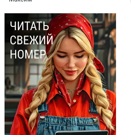
Макаренков
(52)
Монте-Кристо
(40)
Ольга Соловьева
(28)
Эдмон Дантес
(28)
Наталья Кочемина
(23)
Вадим Барабанов
(18)
Дмитрий Чуйков
(18)
Камиль Айсин
(18)
Александр
Запесоцкий
(16)