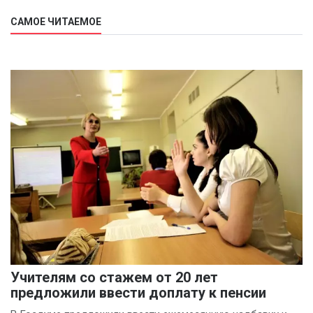
Павел Осипов
САМОЕ ЧИТАЕМОЕ
(8)
Международная
конфедерация
профсоюзов
(7)
Шаран Барроу
(7)
Анастасия
Чайкисова
(6)
Вячеслав Финагин
(5)
Иван Панов
(5)
Анна Лопаткина
(4)
Артём Шишков
(4)
Учителям со стажем от 20 лет
Владимир Ревенку
предложили ввести доплату к пенсии
(4)