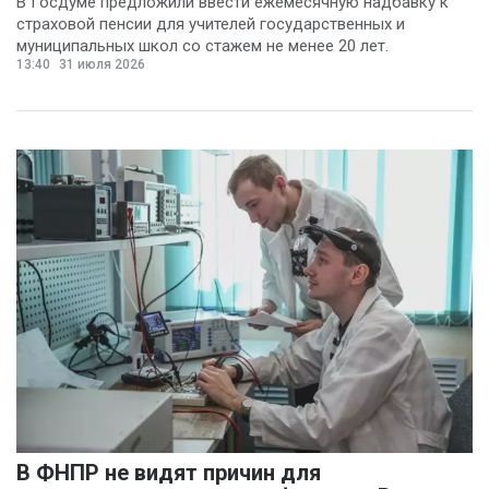
В Госдуме предложили ввести ежемесячную надбавку к
страховой пенсии для учителей государственных и
Вячеслав Чеглов
(4)
муниципальных школ со стажем не менее 20 лет.
Ольга Агаркова
13:40
31 июля 2026
(4)
Ольга Пинчук
(4)
Сергей Драндров
(4)
Вадим Большаков
(3)
Никита Бобриков
(3)
Попков Дмитрий
(3)
Василина Куклина
(2)
Галина Келехсаева
В ФНПР не видят причин для
(2)