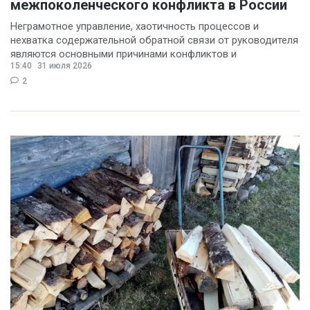
межпоколенческого конфликта в России
Денис Журавлев
(2)
Неграмотное управление, хаотичность процессов и
Евгений Сивайкин
нехватка содержательной обратной связи от руководителя
являются основными причинами конфликтов и
(2)
15:40
31 июля 2026
раздражения в
Филин Сергей
(2)
2
Анна Бочарова
(1)
Вадим Панов
(1)
Валерий Хоботков
(1)
Василий Деркач
(1)
Владимир Котов
(1)
Денис Шелевой
(1)
Сергей Шкерин
(1)