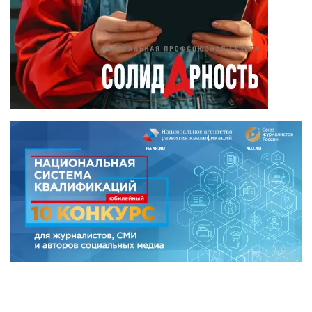
Александр
Боданин
(15)
Алена Беллис
(15)
Александр
Илларионов
(14)
Анатолий
Сырокваша
(14)
Илья Косенков
(13)
Александр
Брусницын
(12)
Андрей Хришкевич
(9)
Аксана Сгибнева
(8)
Анна Дурынина-
Романова
(8)