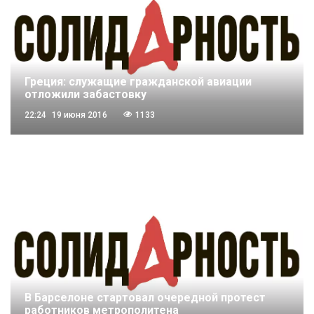
Греция: служащие гражданской авиации
отложили забастовку
22:24
19 июня 2016
1133
В Барселоне стартовал очередной протест
работников метрополитена