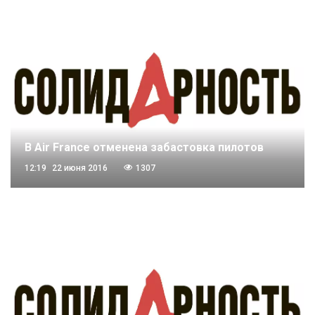
В Air France отменена забастовка пилотов
12:19
22 июня 2016
1307