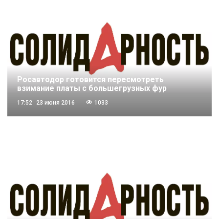
Росавтодор готовится пересмотреть
взимание платы с большегрузных фур
17:52
23 июня 2016
1033