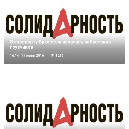
В аэропорту Брюсселя началась забастовка
грузчиков
16:14
17 июня 2016
1216