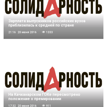
Зарплата выпускников российских вузов
приблизилась к средней по стране
21:16
20 июня 2016
1333
На Качканарском ГОКе пересмотрено
положение о премировании
17:32
20 июня 2016
911