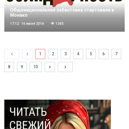
Общенациональная забастовка стартовала в
Монако
17:12
16 июня 2016
1345
1
2
3
4
5
6
7
8
9
10