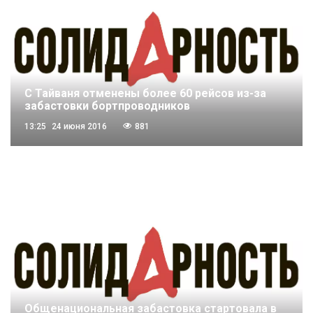
С Тайваня отменены более 60 рейсов из-за
забастовки бортпроводников
13:25
24 июня 2016
881
Общенациональная забастовка стартовала в