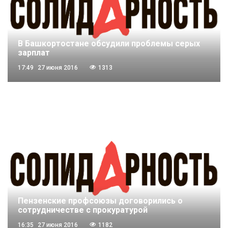
В Башкортостане обсудили проблемы серых
зарплат
17:49
27 июня 2016
1313
Пензенские профсоюзы договорились о
сотрудничестве с прокуратурой
16:35
27 июня 2016
1182