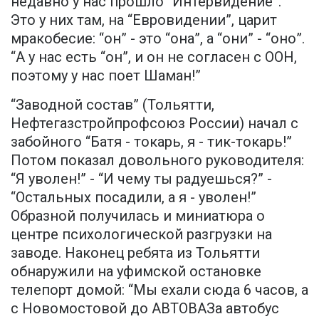
недавно у нас прошло “Интервидение”.
Это у них там, на “Евровидении”, царит
мракобесие: “он” - это “она”, а “они” - “оно”.
“А у нас есть “он”, и он не согласен с ООН,
поэтому у нас поет Шаман!”
“Заводной состав” (Тольятти,
Нефтегазстройпрофсоюз России) начал с
забойного “Батя - токарь, я - тик-токарь!”
Потом показал довольного руководителя:
“Я уволен!” - “И чему ты радуешься?” -
“Остальных посадили, а я - уволен!”
Образной получилась и миниатюра о
центре психологической разгрузки на
заводе. Наконец ребята из Тольятти
обнаружили на уфимской остановке
телепорт домой: “Мы ехали сюда 6 часов, а
с Новомостовой до АВТОВАЗа автобус