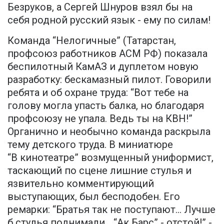
Безруков, а Сергей Шнуров взял бы на
себя родной русский язык - ему по силам!
Команда “Нелогичные” (Татарстан,
профсоюз работников АСМ РФ) показала
беспилотный КамАЗ и дуплетом новую
разработку: бескамазный пилот. Говорили
ребята и об охране труда: “Вот тебе на
голову могла упасть балка, но благодаря
профсоюзу не упала. Ведь ты на КВН!”
Органично и необычно команда раскрыла
тему детского труда. В миниатюре
“В кинотеатре” возмущенный униформист,
таскающий по сцене лишние стулья и
язвительно комментирующий
выступающих, был бесподобен. Его
ремарки: “Братья так не поступают… Лучше
б стулья поднимали… “Ак Барс” - отстой!” -