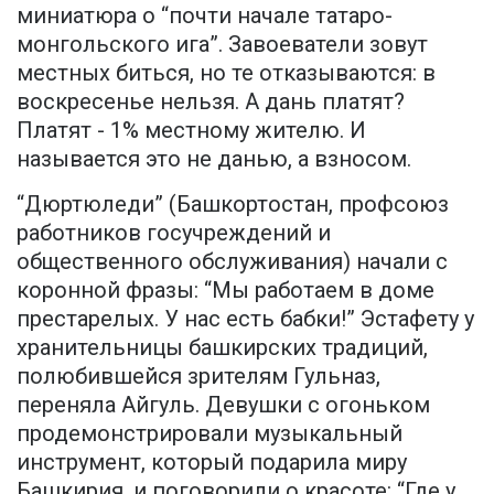
миниатюра о “почти начале татаро-
монгольского ига”. Завоеватели зовут
местных биться, но те отказываются: в
воскресенье нельзя. А дань платят?
Платят - 1% местному жителю. И
называется это не данью, а взносом.
“Дюртюледи” (Башкортостан, профсоюз
работников госучреждений и
общественного обслуживания) начали с
коронной фразы: “Мы работаем в доме
престарелых. У нас есть бабки!” Эстафету у
хранительницы башкирских традиций,
полюбившейся зрителям Гульназ,
переняла Айгуль. Девушки с огоньком
продемонстрировали музыкальный
инструмент, который подарила миру
Башкирия, и поговорили о красоте: “Где у