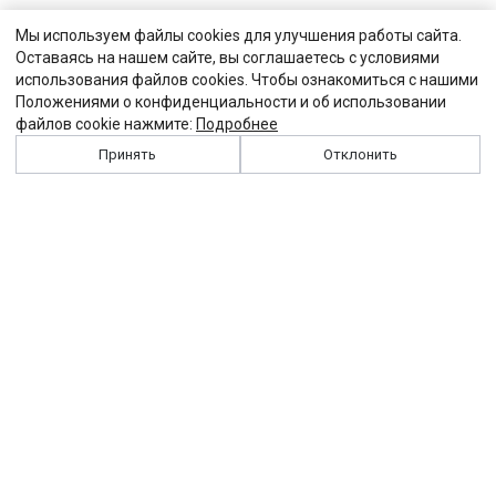
Мы используем файлы cookies для улучшения работы сайта.
Оставаясь на нашем сайте, вы соглашаетесь с условиями
использования файлов cookies. Чтобы ознакомиться с нашими
Положениями о конфиденциальности и об использовании
файлов cookie нажмите:
Подробнее
Принять
Отклонить
История
Персоналии
Выходные данные
Виджет "Солидарности"
Контакты
Подписка
Реклама
Партнеры
Архив сайта
Забастовка
Закон
Зарплата
ЖКХ
Компенсация