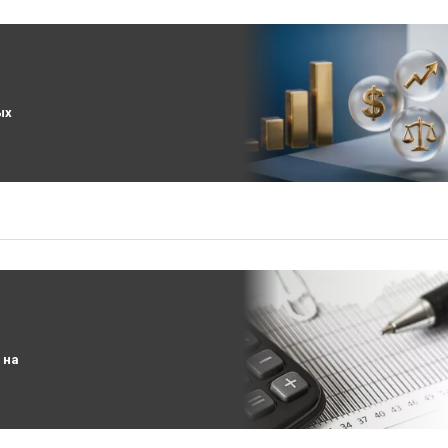
ых
 на