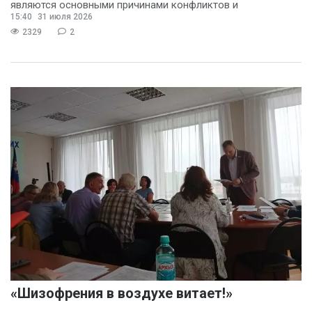
являются основными причинами конфликтов и
15:40
31 июля 2026
раздражения в
2329
2
«Шизофрения в воздухе витает!»