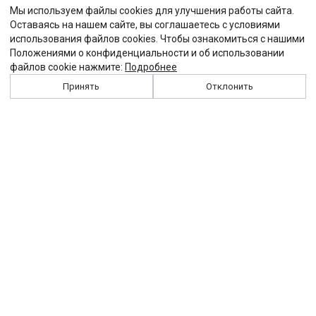
Мы используем файлы cookies для улучшения работы сайта.
Оставаясь на нашем сайте, вы соглашаетесь с условиями
использования файлов cookies. Чтобы ознакомиться с нашими
Положениями о конфиденциальности и об использовании
файлов cookie нажмите:
Подробнее
Принять
Отклонить
История
Персоналии
Выходные данные
Виджет "Солидарности"
Контакты
Подписка
Реклама
Партнеры
Архив сайта
Забастовка
Закон
Зарплата
ЖКХ
Компенсация
Колдоговор
Налоги
Общество
Пенсия
Профсоюз