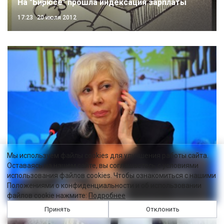
На "Бирюсе" прошла индексация зарплаты
17:23
20 июля 2012
Мы используем файлы cookies для улучшения работы сайта.
Оставаясь на нашем сайте, вы соглашаетесь с условиями
Мировых запасов нефти осталось на 59 лет
использования файлов cookies. Чтобы ознакомиться с нашими
Положениями о конфиденциальности и об использовании
14:34
20 июля 2012
файлов cookie нажмите:
Подробнее
Принять
Отклонить