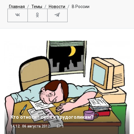
Главная
Темы
Новости
В России
Кто относит себя к трудоголикам?
14:12
06 августа 2012
1