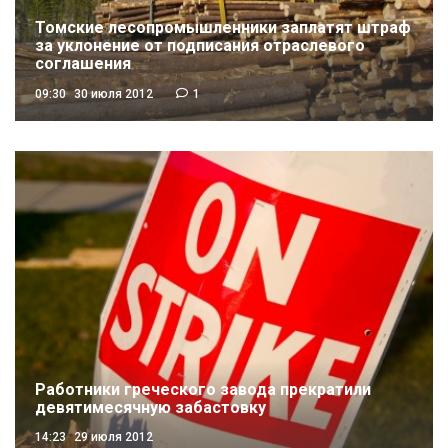
Томские лесопромышленники заплатят штраф
за уклонение от подписания отраслевого
соглашения
09:30
30 июля 2012
1
Работники греческого завода прекратили
девятимесячную забастовку
14:23
29 июля 2012