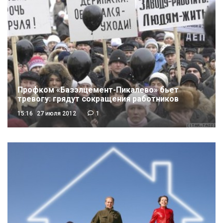
Профком «Базэлцемент-Пикалево» бьет
тревогу: грядут сокращения работников
15:16
27 июля 2012
1