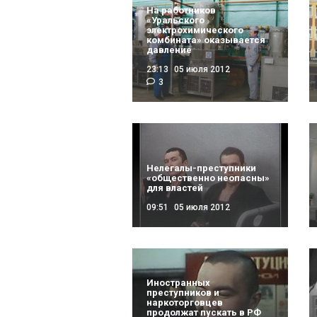
На работников
«Уральского
электрохимического
комбината» оказывается
давление
23:13
05 июля 2012
3
Нелегалы-преступники
«общественно неопасны»
для властей
09:51
05 июля 2012
Иностранных
преступников и
наркоторговцев
продолжат пускать в РФ