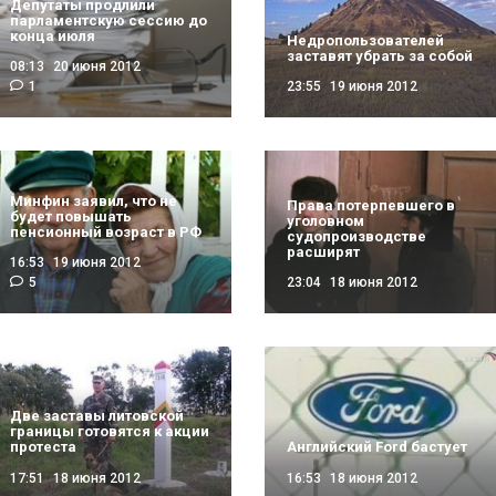
Депутаты продлили
парламентскую сессию до
конца июля
Недропользователей
заставят убрать за собой
08:13
20 июня 2012
1
23:55
19 июня 2012
Минфин заявил, что не
Права потерпевшего в
будет повышать
уголовном
пенсионный возраст в РФ
судопроизводстве
расширят
16:53
19 июня 2012
5
23:04
18 июня 2012
Две заставы литовской
границы готовятся к акции
протеста
Английский Ford бастует
17:51
18 июня 2012
16:53
18 июня 2012