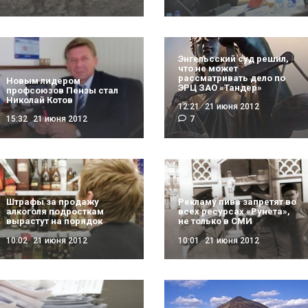
Энгельсский суд решил,
что не может
рассматривать дело по
Новым лидером
ЭРЦ ЗАО «Тандер»
профсоюзов Пензы стал
Николай Котов
12:21
21 июня 2012
15:32
21 июня 2012
7
Штрафы за продажу
Рекламу пива запретят во
алкоголя подросткам
всех ресурсах «Рунета»,
вырастут на порядок
не только в СМИ
10:02
21 июня 2012
10:01
21 июня 2012