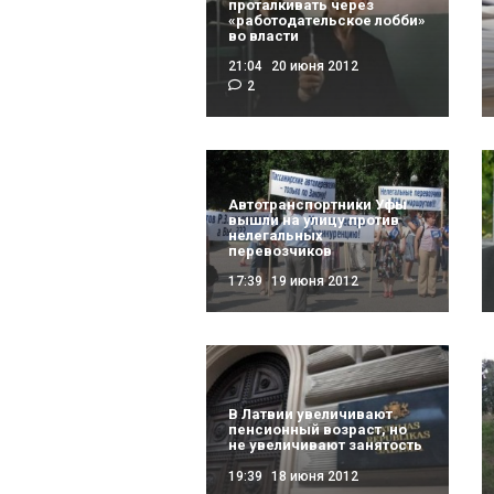
проталкивать через
«работодательское лобби»
во власти
21:04
20 июня 2012
2
Автотранспортники Уфы
вышли на улицу против
нелегальных
перевозчиков
17:39
19 июня 2012
В Латвии увеличивают
пенсионный возраст, но
не увеличивают занятость
19:39
18 июня 2012