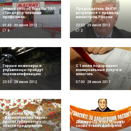
Новый способ борьбы ЗАО
Председатель ФНПР
«Тандер» с членами
встретился с премьер-
профсоюза
министром России
01:49
30 июня 2012
23:52
29 июня 2012
6
2
Горные инженеры и
С 1 июля подорожают
управленцы пройдут
коммунальные услуги и
переквалификацию
алкоголь
23:53
28 июня 2012
07:00
28 июня 2012
Работники ООО
«Великолукские ткани»
просят губернатора
Должность мэра Москвы
спасти предприятие
снова станет выборной