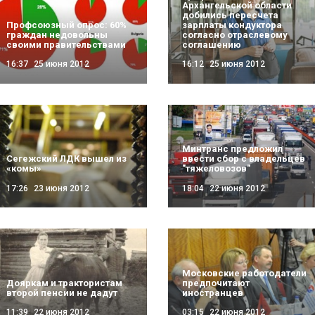
Архангельской области
добились пересчета
Профсоюзный опрос: 60%
зарплаты кондуктора
граждан недовольны
согласно отраслевому
своими правительствами
соглашению
16:37
25 июня 2012
16:12
25 июня 2012
Минтранс предложил
Сегежский ЛДК вышел из
ввести сбор с владельцев
«комы»
"тяжеловозов"
17:26
23 июня 2012
18:04
22 июня 2012
Московские работодатели
Дояркам и трактористам
предпочитают
второй пенсии не дадут
иностранцев
11:39
22 июня 2012
03:15
22 июня 2012