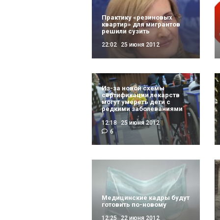
Практику «резиновых
квартир» для мигрантов
решили сузить
22:02
25 июня 2012
Из-за новой схемы
сертификации лекарств
могут умереть дети с
редкими заболеваниями
12:18
25 июня 2012
6
Медицинские кадры будут
готовить по-новому
12:25
22 июня 2012