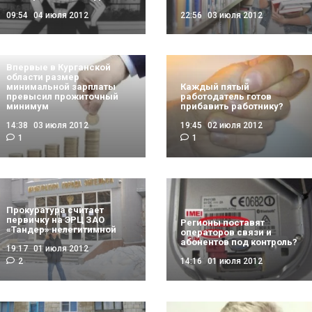
09:54
04 июля 2012
22:56
03 июля 2012
Впервые в Курганской
области размер
минимальной зарплаты
Каждый пятый
превысил прожиточный
работодатель готов
минимум
прибавить работнику?
14:38
03 июля 2012
19:45
02 июля 2012
1
1
Прокуратура считает
первичку на ЭРЦ ЗАО
Регионы поставят
«Тандер» нелегитимной
операторов связи и
абонентов под контроль?
19:17
01 июля 2012
2
14:16
01 июля 2012