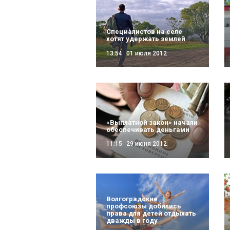
Специалистов на селе
хотят удержать землей
13:54
01 июля 2012
«Выплатной закон» начали
обеспечивать деньгами
11:15
29 июня 2012
Волгоградские
профсоюзы добились
права для детей отдыхать
дважды в году