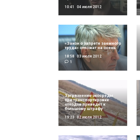
10:41
04 июля 2012
«Закон о запрете заемного
труда» отложат на осень
18:58
03 июля 2012
1
Загрязнение экосреды
при транспортировке
отходов приведет к
большому штрафу
19:23
02 июля 2012