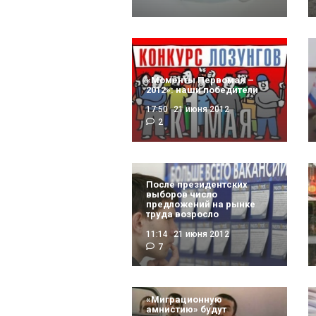
«Моменты Первомая –
2012»: наши победители
17:50
21 июня 2012
2
После президентских
выборов число
предложений на рынке
труда возросло
11:14
21 июня 2012
7
«Миграционную
амнистию» будут