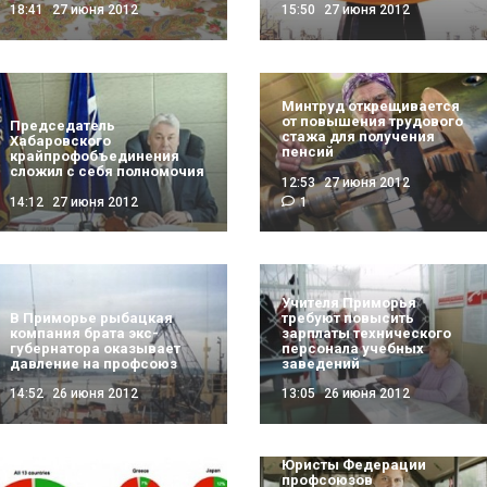
18:41
27 июня 2012
15:50
27 июня 2012
Минтруд открещивается
от повышения трудового
Председатель
стажа для получения
Хабаровского
пенсий
крайпрофобъединения
сложил с себя полномочия
12:53
27 июня 2012
14:12
27 июня 2012
1
Учителя Приморья
В Приморье рыбацкая
требуют повысить
компания брата экс-
зарплаты технического
губернатора оказывает
персонала учебных
давление на профсоюз
заведений
14:52
26 июня 2012
13:05
26 июня 2012
Юристы Федерации
профсоюзов