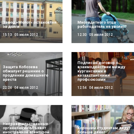
Завод «Молот» остановлен
Многодетного отца
за долги
работодатель не уволит?
15:13
05 июля 2012
12:30
05 июля 2012
Подписан договор о
Защита Кобозева
взаимодействии между
обжалует решение о
курганскими и
продлении домашнего
казахстанскими
ареста
профсоюзами
22:24
04 июля 2012
12:54
04 июля 2012
Неправительственные
организации объявят
Хорошим студентам дадут
иностранной агентурой
больше денег