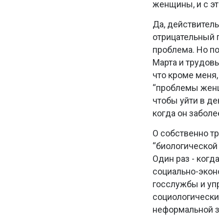
женщины, и с э
Да, действитель
отрицательный п
проблема. Но п
Марта и трудов
что кроме меня,
“проблемы женщи
чтобы уйти в д
когда он заболе
О собственно тр
“биологической
Один раз - ког
социально-экон
госслужбы и упр
социологически
неформальной за