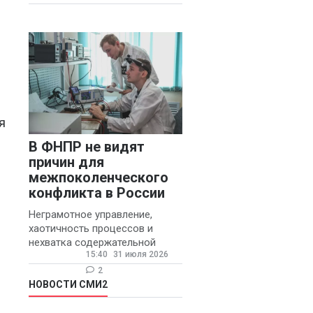
муниципальных школ со
Чайкисова
(6)
стажем не менее 20 лет.
Вячеслав
Финагин
(5)
Иван Панов
(5)
Анна Лопаткина
я
(4)
В ФНПР не видят
Артём Шишков
причин для
(4)
межпоколенческого
Владимир
конфликта в России
Ревенку
(4)
Неграмотное управление,
хаотичность процессов и
Вячеслав
нехватка содержательной
Чеглов
(4)
15:40
31 июля 2026
обратной связи от
руководителя являются
2
Ольга Агаркова
основными причинами
НОВОСТИ СМИ2
(4)
конфликтов и раздражения в