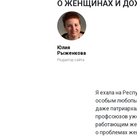
О ЖЕНЩИНАХ И ДО
Юлия
Рыженкова
Редактор сайта
Я ехала на Рес
особым любопыт
даже патриархал
профсоюзов уже
работающим жен
о проблемах жен