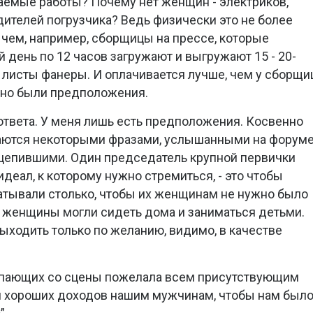
емые работы? Почему нет женщин - электриков,
дителей погрузчика? Ведь физически это не более
 чем, например, сборщицы на прессе, которые
день по 12 часов загружают и выгружают 15 - 20-
листы фанеры. И оплачивается лучше, чем у сборщи
, но были предположения.
ответа. У меня лишь есть предположения. Косвенно
аются некоторыми фразами, услышанными на форум
ацепившими. Один председатель крупной первички
 идеал, к которому нужно стремиться, - это чтобы
тывали столько, чтобы их женщинам не нужно было
ы женщины могли сидеть дома и заниматься детьми.
 выходить только по желанию, видимо, в качестве
упающих со сцены пожелала всем присутствующим
и хороших доходов нашим мужчинам, чтобы нам был