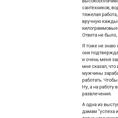
высокооплачива
сантехников, во
тяжелая работа,
вручную каждый 
килограммовые 
Ответа не было
Я тоже не знаю 
они подтвержд
и очень меня з
мне сказал, что
мужчины зараба
работать. Чтоб
Ну, а на работу
развлечения.
А одна из выст
дамам “успеха 