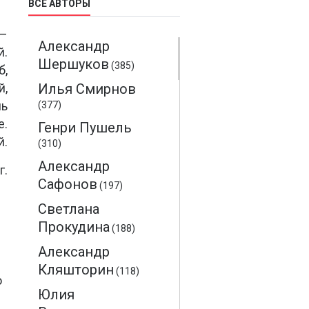
ВСЕ АВТОРЫ
 –
Александр
й.
Шершуков
(385)
б,
й,
Илья Смирнов
ль
(377)
е.
Генри Пушель
й.
(310)
Александр
г.
Сафонов
(197)
Светлана
Прокудина
(188)
Александр
Кляшторин
(118)
ю
Юлия