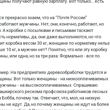
ины получают равную зарплату. Вот только… есть
е прекрасно знаем, что на “Почте России”
работают мужчины. Нет, они, конечно, работают, но
. А коробки с посылками и письмами таскают
ть нормативы, да, они даже выполняются, но что
оит коробка весом 30 кг, женщине по нормативу нельз
е 10 кг, а мужчин нет? Понятно, что или эту коробку
ны, или одна, но за три раза. Формально - все по
имер. На предприятиях деревообработки трудятся и
щины. Вот только женщины - на низкооплачиваемых
мужчины - на высокооплачиваемых. Спрашиваю
ашкирского рескома профсоюза работников лесных
Бобба, почему так. Отвечает, что, мол, на низкую
ы не идут. Да, но почему женщины не идут на более