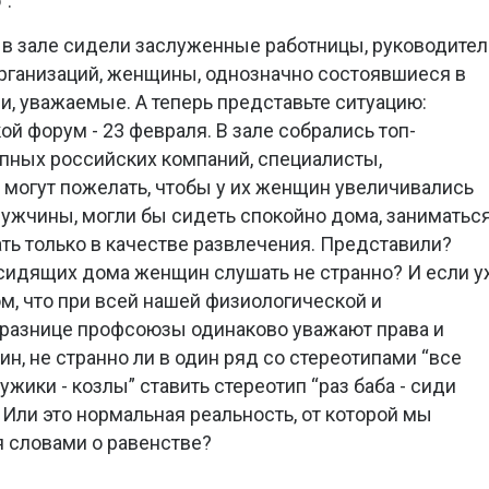
”.
 в зале сидели заслуженные работницы, руководител
ганизаций, женщины, однозначно состоявшиеся в
и, уважаемые. А теперь представьте ситуацию:
й форум - 23 февраля. В зале собрались топ-
ных российских компаний, специалисты,
 могут пожелать, чтобы у их женщин увеличивались
мужчины, могли бы сидеть спокойно дома, заниматьс
ать только в качестве развлечения. Представили?
 сидящих дома женщин слушать не странно? И если у
м, что при всей нашей физиологической и
разнице профсоюзы одинаково уважают права и
н, не странно ли в один ряд со стереотипами “все
ужики - козлы” ставить стереотип “раз баба - сиди
 Или это нормальная реальность, от которой мы
 словами о равенстве?