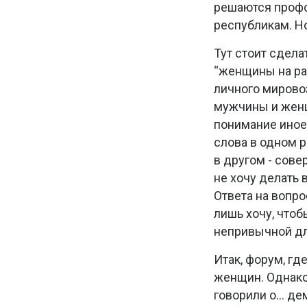
решаются профс
республикам. Но
Тут стоит сдел
“женщины на раб
личного мирово
мужчины и женщ
понимание иное,
слова в одном 
в другом - сове
не хочу делать 
Ответа на вопро
лишь хочу, чтоб
непривычной дл
Итак, форум, гд
женщин. Однак
говорили о… де