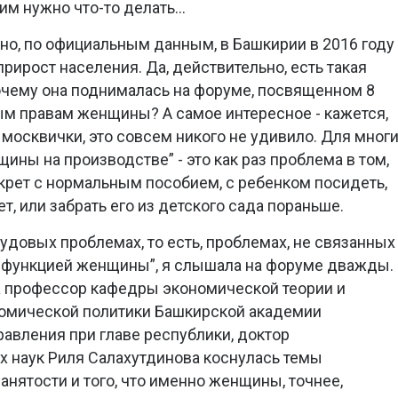
тим нужно что-то делать…
но, по официальным данным, в Башкирии в 2016 году
рирост населения. Да, действительно, есть такая
очему она поднималась на форуме, посвященном 8
ым правам женщины? А самое интересное - кажется,
 москвички, это совсем никого не удивило. Для мног
ны на производстве” - это как раз проблема в том,
екрет с нормальным пособием, с ребенком посидеть,
ет, или забрать его из детского сада пораньше.
удовых проблемах, то есть, проблемах, не связанных
 функцией женщины”, я слышала на форуме дважды.
да профессор кафедры экономической теории и
омической политики Башкирской академии
авления при главе республики, доктор
х наук Риля Салахутдинова коснулась темы
нятости и того, что именно женщины, точнее,