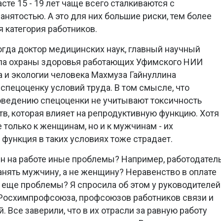
сте 15 - 19 лет чаще всего сталкиваются с
нятостью. А это для них большие риски, тем более
я категория работников.
когда доктор медицинских наук, главный научный
ла охраны здоровья работающих Уфимского НИИ
 и экологии человека Махмуза Гайнуллина
спецоценку условий труда. В том смысле, что
оведению спецоценки не учитывают токсичность
в, которая влияет на репродуктивную функцию. Хотя
е только к женщинам, но и к мужчинам - их
функция в таких условиях тоже страдает.
ин на работе иные проблемы? Например, работодател
анять мужчину, а не женщину? Неравенство в оплате
о еще проблемы? Я спросила об этом у руководителей
 Росхимпрофсоюза, профсоюзов работников связи и
. Все заверили, что в их отрасли за равную работу