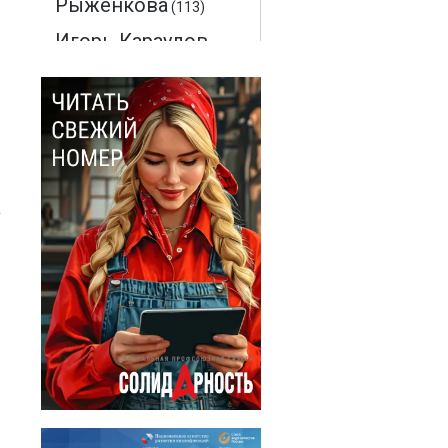
Рыженкова
(113)
Игорь Караулов
(94)
Максим
Макаренков
(52)
Монте-Кристо
(40)
а
Ольга
Соловьева
(28)
Эдмон Дантес
(28)
Наталья
Кочемина
(23)
Вадим
Барабанов
(18)