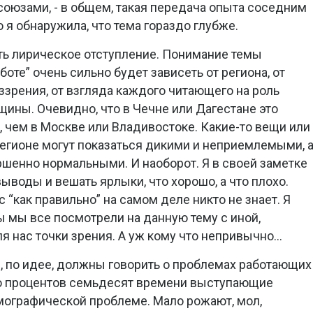
оюзами, - в общем, такая передача опыта соседним
 я обнаружила, что тема гораздо глубже.
ать лирическое отступление. Понимание темы
оте” очень сильно будет зависеть от региона, от
ззрения, от взгляда каждого читающего на роль
ины. Очевидно, что в Чечне или Дагестане это
 чем в Москве или Владивостоке. Какие-то вещи или
регионе могут показаться дикими и неприемлемыми, 
ршенно нормальными. И наоборот. Я в своей заметке
выводы и вешать ярлыки, что хорошо, а что плохо.
с “как правильно” на самом деле никто не знает. Я
ы мы все посмотрели на данную тему с иной,
я нас точки зрения. А уж кому что непривычно…
е, по идее, должны говорить о проблемах работающих
о процентов семьдесят времени выступающие
мографической проблеме. Мало рожают, мол,