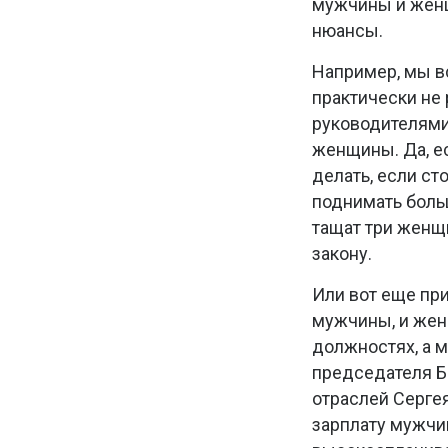
мужчины и женщ
нюансы.
Например, мы вс
практически не 
руководителями
женщины. Да, ес
делать, если ст
поднимать больш
тащат три женщи
закону.
Или вот еще пр
мужчины, и жен
должностях, а 
председателя Б
отраслей Сергея 
зарплату мужчин