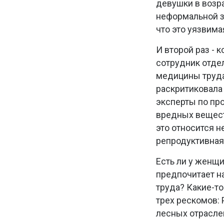
девушки в возра
неформальной за
что это уязвима
И второй раз - 
сотрудник отде
медицины труда
раскритиковала 
эксперты по пр
вредных вещест
это относится н
репродуктивная 
Есть ли у женщ
предпочитает н
труда? Какие-т
трех рескомов:
лесных отраслей