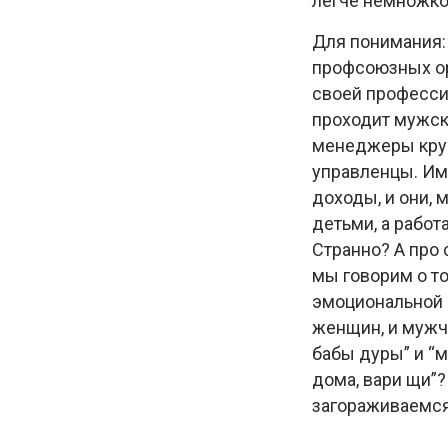
легче немножко
Для понимания:
профсоюзных ор
своей професси
проходит мужско
менеджеры круп
управленцы. Им
доходы, и они, 
детьми, а работ
Странно? А про
мы говорим о то
эмоциональной 
женщин, и мужчи
бабы дуры” и “м
дома, вари щи”?
загораживаемся