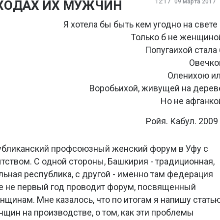
ХОДАХ ИХ МУЖЧИН
12:17
09 марта 2017
Я хотела бы быть кем угодно на свете
Только б не женщино
Попугаихой стала 
Овечко
Оленихою и
Воробьихой, живущей на дерев
Но не афганко
Ройя. Кабул. 2009 
публиканский профсоюзный женский форум в Уфу с
ством. С одной стороны, Башкирия - традиционная,
ьная республика, с другой - именно там федерация
 не первый год проводит форум, посвященный
щинам. Мне казалось, что по итогам я напишу стать
щин на производстве, о том, как эти проблемы