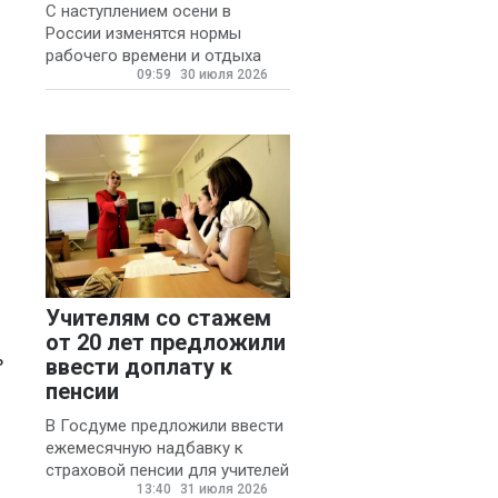
(13)
С наступлением осени в
России изменятся нормы
Александр
рабочего времени и отдыха
Брусницын
(12)
09:59
30 июля 2026
для автомобилистов.
Андрей
Хришкевич
(9)
Аксана
Сгибнева
(8)
Анна Дурынина-
Романова
(8)
Учителям со стажем
Павел Осипов
(8)
от 20 лет предложили
Международная
ь
ввести доплату к
конфедерация
пенсии
профсоюзов
(7)
В Госдуме предложили ввести
ежемесячную надбавку к
Шаран Барроу
(7)
страховой пенсии для учителей
13:40
31 июля 2026
государственных и
Анастасия