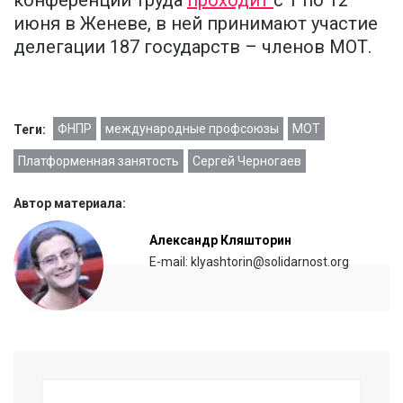
июня в Женеве, в ней принимают участие
делегации 187 государств – членов МОТ.
ФНПР
международные профсоюзы
МОТ
Теги:
Платформенная занятость
Сергей Черногаев
Автор материала:
Александр Кляшторин
E-mail: klyashtorin@solidarnost.org