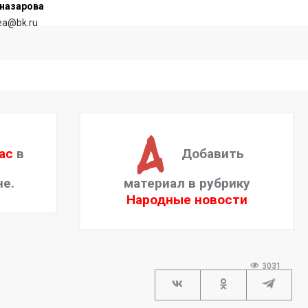
назарова
rea@bk.ru
ас
в
Добавить
не.
материал в рубрику
Народные новости
3031