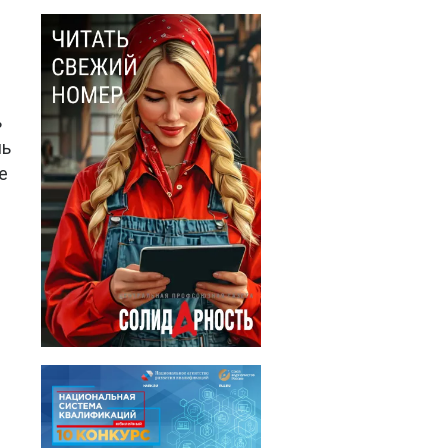
ь
ль
е