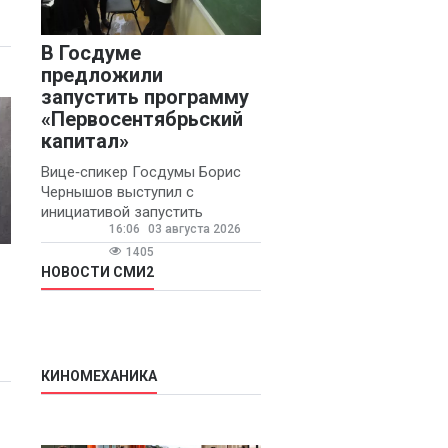
В Госдуме
предложили
запустить программу
«Первосентябрьский
капитал»
Вице‑спикер Госдумы Борис
Чернышов выступил с
инициативой запустить
16:06
03 августа 2026
ежегодную федеральную
программу
1405
«Первосентябрьский капитал»
НОВОСТИ СМИ2
- она предполагает
КИНОМЕХАНИКА