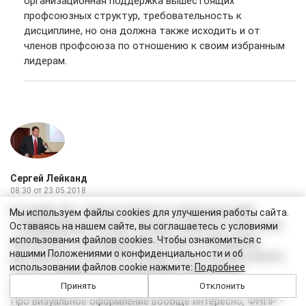
организационная поддержка вышестоящих
профсоюзных структур, требовательность к
дисциплине, но она должна также исходить и от
членов профсоюза по отношению к своим избранным
лидерам.
Сергей Лейканд
08:30
от 23.05.2018
Ну давай, Д.А., подискутируем по твоим пунктам))).
Мы используем файлы cookies для улучшения работы сайта.
1. Унифицировать 20 млн. человек и десятки тысяч ППО
Оставаясь на нашем сайте, вы соглашаетесь с условиями
использования файлов cookies. Чтобы ознакомиться с
невозможно, они совершенно разные по принципам
нашими Положениями о конфиденциальности и об
деятельности, 95% ППО не будут писать вообще ничего,
использовании файлов cookie нажмите:
Подробнее
так как занимаются организацией спартакиад и
концертов))).
Принять
Отклонить
Про визуальное оформление вообще интересно, ФНПР –