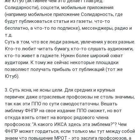
же Ютуб (активнее чем это делает глав.ред.
Солидарности), соцсети, мобильные приложения
(например мобильное приложение Солидарность, где
будут публиковаться статьи из газеты. что-то
бесплатно, а что-то по подписке), мессенджеры, радио и
т.д.
Суть в том, что все люди разные, увлечения у всех разные.
Кто-то любит читать бумагу, кто-то слушать аудиокниги,
кто-то живет в гаджете. Нужен более широкий охват
аудитории. К тому же сейчас некоторые площадки
позволяют получать прибыль от публикаций (тот же
Ютуб).
3. Суть ясна, не ясны цели. Для средних и крупных
первичек даже отраслевые профсоюзы не столь значимы,
так как эти ППО по сути самодостаточны. Вешать
эмблему ФНПР на свое издание ППО сможет, но вот
откуда взять ответ на вопрос рядового члена
профсоюза: "А какого ИКСА здесь эта эмблема?"? Чем
ФНПР может гордиться, если только мы тут между собой
знаем что повышение МРОТ - это заслуга профсоюзов, а