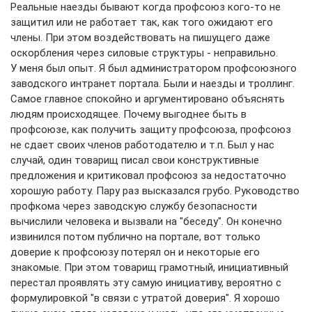
Реальные наезды бывают когда профсоюз кого-то не
защитил или не работает так, как того ожидают его
члены. При этом воздействовать на пишущего даже
оскорбления через силовые структуры - неправильно.
У меня был опыт. Я был администратором профсоюзного
заводского интранет портала. Были и наезды и троллинг.
Самое главное спокойно и аргументировано объяснять
людям происходящее. Почему выгоднее быть в
профсоюзе, как получить защиту профсоюза, профсоюз
не сдает своих членов работодателю и т.п. Был у нас
случай, один товарищ писал свои конструктивные
предложения и критиковал профсоюз за недостаточно
хорошую работу. Пару раз высказался грубо. Руководство
профкома через заводскую службу безопасности
вычислили человека и вызвали на "беседу". Он конечно
извинился потом публично на портале, вот только
доверие к профсоюзу потерял он и некоторые его
знакомые. При этом товарищ грамотный, инициативный
перестал проявлять эту самую инициативу, вероятно с
формулировкой "в связи с утратой доверия". Я хорошо