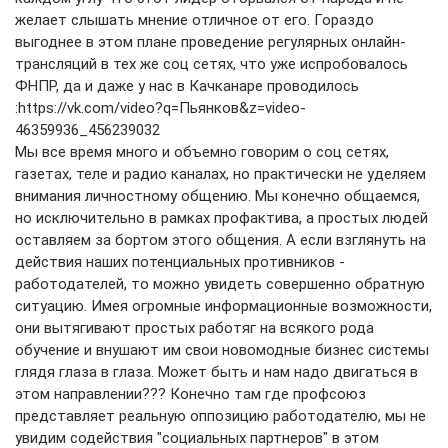
желает слышать мнение отличное от его. Гораздо
выгоднее в этом плане проведение регулярных онлайн-
трансляций в тех же соц сетях, что уже испробовалось
ФНПР, да и даже у нас в Качканаре проводилось
:https://vk.com/video?q=Пьянков&z=video-
46359936_456239032
Мы все время много и объемно говорим о соц сетях,
газетах, теле и радио каналах, но практически не уделяем
внимания личностному общению. Мы конечно общаемся,
но исключительно в рамках профактива, а простых людей
оставляем за бортом этого общения. А если взглянуть на
действия наших потенциальных противников -
работодателей, то можно увидеть совершенно обратную
ситуацию. Имея огромные информационные возможности,
они вытягивают простых работяг на всякого рода
обучение и внушают им свои новомодные бизнес системы
глядя глаза в глаза. Может быть и нам надо двигаться в
этом направлении??? Конечно там где профсоюз
представляет реальную оппозицию работодателю, мы не
увидим содействия "социальных партнеров" в этом