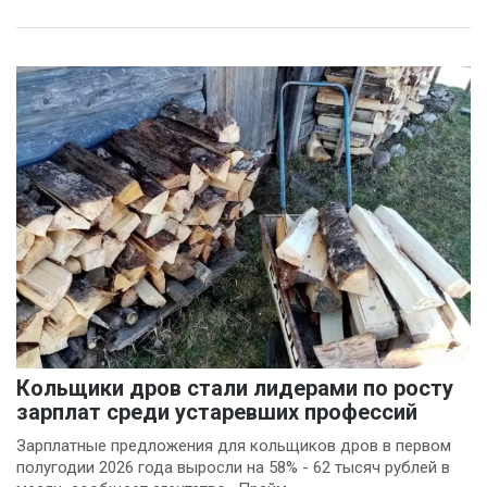
Вадим Панов
(1)
Валерий Хоботков
(1)
Василий Деркач
(1)
Владимир Котов
(1)
Денис Шелевой
(1)
Сергей Шкерин
(1)
Кольщики дров стали лидерами по росту
зарплат среди устаревших профессий
Зарплатные предложения для кольщиков дров в первом
полугодии 2026 года выросли на 58% - 62 тысяч рублей в