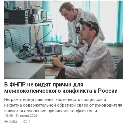
Вадим Большаков
(3)
Никита Бобриков
(3)
Попков Дмитрий
(3)
Василина Куклина
(2)
Галина Келехсаева
(2)
В ФНПР не видят причин для
Денис Журавлев
(2)
межпоколенческого конфликта в России
Евгений Сивайкин
Неграмотное управление, хаотичность процессов и
нехватка содержательной обратной связи от руководителя
(2)
являются основными причинами конфликтов и
Филин Сергей
(2)
15:40
31 июля 2026
раздражения в
2253
2
Анна Бочарова
(1)