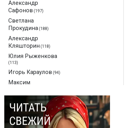
Александр
Сафонов
(197)
Светлана
Прокудина
(188)
Александр
Кляшторин
(118)
Юлия Рыженкова
(113)
Игорь Караулов
(94)
Максим
Макаренков
(52)
Монте-Кристо
(40)
Ольга Соловьева
(28)
Эдмон Дантес
(28)