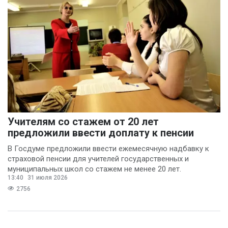
Анастасия
Чайкисова
(6)
Вячеслав Финагин
(5)
Иван Панов
(5)
Анна Лопаткина
(4)
Артём Шишков
(4)
Учителям со стажем от 20 лет
Владимир Ревенку
предложили ввести доплату к пенсии
(4)
В Госдуме предложили ввести ежемесячную надбавку к
страховой пенсии для учителей государственных и
Вячеслав Чеглов
(4)
муниципальных школ со стажем не менее 20 лет.
Ольга Агаркова
13:40
31 июля 2026
(4)
2756
Ольга Пинчук
(4)
Сергей Драндров
(4)