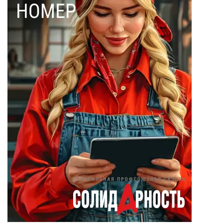
Наталья Кочемина
(23)
Вадим Барабанов
(18)
Дмитрий Чуйков
(18)
Камиль Айсин
(18)
Александр
Запесоцкий
(16)
Александр
Боданин
(15)
Алена Беллис
(15)
Александр
Илларионов
(14)