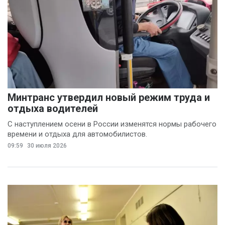
Чайкисова
(6)
Вячеслав Финагин
(5)
Иван Панов
(5)
Анна Лопаткина
(4)
Артём Шишков
(4)
Минтранс утвердил новый режим труда и
Владимир Ревенку
отдыха водителей
(4)
С наступлением осени в России изменятся нормы рабочего
времени и отдыха для автомобилистов.
Вячеслав Чеглов
(4)
09:59
30 июля 2026
Ольга Агаркова
(4)
Ольга Пинчук
(4)
Сергей Драндров
(4)
Вадим Большаков