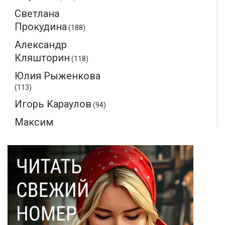
Светлана
Прокудина
(188)
Александр
Кляшторин
(118)
Юлия Рыженкова
(113)
Игорь Караулов
(94)
Максим
Макаренков
(52)
Монте-Кристо
(40)
Ольга Соловьева
(28)
Эдмон Дантес
(28)
Наталья Кочемина