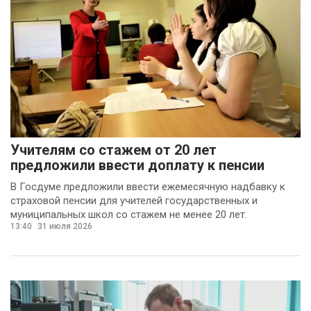
(3)
Никита Бобриков
(3)
Попков Дмитрий
(3)
Василина Куклина
(2)
Галина Келехсаева
Учителям со стажем от 20 лет
предложили ввести доплату к пенсии
(2)
Денис Журавлев
В Госдуме предложили ввести ежемесячную надбавку к
(2)
страховой пенсии для учителей государственных и
Евгений Сивайкин
муниципальных школ со стажем не менее 20 лет.
(2)
13:40
31 июля 2026
Филин Сергей
(2)
Анна Бочарова
(1)
Вадим Панов
(1)