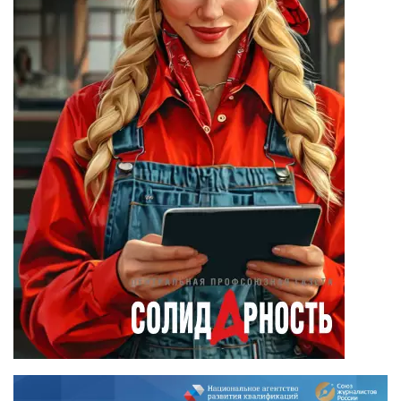
(23)
Вадим Барабанов
(18)
Дмитрий Чуйков
(18)
Камиль Айсин
(18)
Александр
Запесоцкий
(16)
Александр
Боданин
(15)
Алена Беллис
(15)
Александр
Илларионов
(14)
Анатолий
Сырокваша
(14)