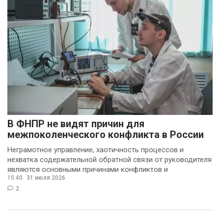
Валерий Хоботков
(1)
Василий Деркач
(1)
Владимир Котов
(1)
Денис Шелевой
(1)
Сергей Шкерин
(1)
В ФНПР не видят причин для
межпоколенческого конфликта в России
Неграмотное управление, хаотичность процессов и
нехватка содержательной обратной связи от руководителя
являются основными причинами конфликтов и
15:40
31 июля 2026
раздражения в
2