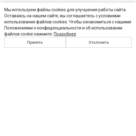
Мы используем файлы cookies для улучшения работы сайта.
Оставаясь на нашем сайте, вы соглашаетесь с условиями
использования файлов cookies. Чтобы ознакомиться с нашими
Положениями о конфиденциальности и об использовании
файлов cookie нажмите:
Подробнее
Принять
Отклонить
История
Персоналии
Выходные данные
Виджет "Солидарности"
Контакты
Подписка
Реклама
Партнеры
Архив сайта
Забастовка
Закон
Зарплата
ЖКХ
Компенсация