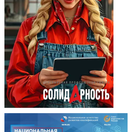
Вадим Барабанов
(18)
Дмитрий Чуйков
(18)
Камиль Айсин
(18)
Александр
Запесоцкий
(16)
Александр
Боданин
(15)
Алена Беллис
(15)
Александр
Илларионов
(14)
Анатолий
Сырокваша
(14)
Илья Косенков
(13)