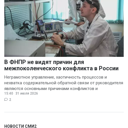
(1)
Василий Деркач
(1)
Владимир Котов
(1)
Денис Шелевой
(1)
Сергей Шкерин
(1)
В ФНПР не видят причин для
межпоколенческого конфликта в России
Неграмотное управление, хаотичность процессов и
нехватка содержательной обратной связи от руководителя
являются основными причинами конфликтов и
15:40
31 июля 2026
раздражения в
2
НОВОСТИ СМИ2