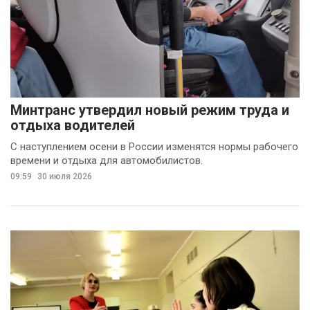
Вячеслав Финагин
(5)
Иван Панов
(5)
Анна Лопаткина
(4)
Артём Шишков
(4)
Минтранс утвердил новый режим труда и
Владимир Ревенку
отдыха водителей
(4)
С наступлением осени в России изменятся нормы рабочего
времени и отдыха для автомобилистов.
Вячеслав Чеглов
(4)
09:59
30 июля 2026
Ольга Агаркова
(4)
Ольга Пинчук
(4)
Сергей Драндров
(4)
Вадим Большаков
(3)