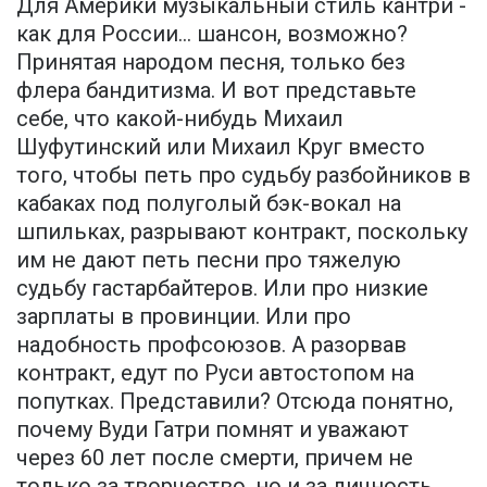
Для Америки музыкальный стиль кантри -
как для России… шансон, возможно?
Принятая народом песня, только без
флера бандитизма. И вот представьте
себе, что какой-нибудь Михаил
Шуфутинский или Михаил Круг вместо
того, чтобы петь про судьбу разбойников в
кабаках под полуголый бэк-вокал на
шпильках, разрывают контракт, поскольку
им не дают петь песни про тяжелую
судьбу гастарбайтеров. Или про низкие
зарплаты в провинции. Или про
надобность профсоюзов. А разорвав
контракт, едут по Руси автостопом на
попутках. Представили? Отсюда понятно,
почему Вуди Гатри помнят и уважают
через 60 лет после смерти, причем не
только за творчество, но и за личность,