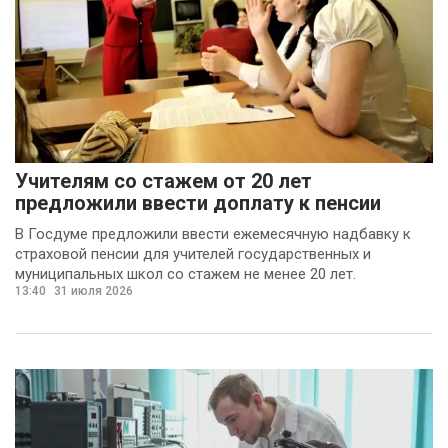
Никита Бобриков
(3)
Попков Дмитрий
(3)
Василина Куклина
(2)
Галина Келехсаева
Учителям со стажем от 20 лет
предложили ввести доплату к пенсии
(2)
Денис Журавлев
В Госдуме предложили ввести ежемесячную надбавку к
(2)
страховой пенсии для учителей государственных и
Евгений Сивайкин
муниципальных школ со стажем не менее 20 лет.
(2)
13:40
31 июля 2026
Филин Сергей
(2)
Анна Бочарова
(1)
Вадим Панов
(1)
Валерий Хоботков