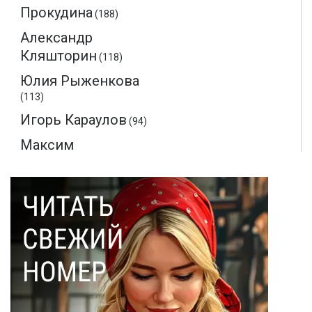
Прокудина
(188)
Александр
Кляшторин
(118)
Юлия Рыженкова
(113)
Игорь Караулов
(94)
Максим
Макаренков
(52)
Монте-Кристо
(40)
Ольга Соловьева
(28)
Эдмон Дантес
(28)
Наталья Кочемина
(23)