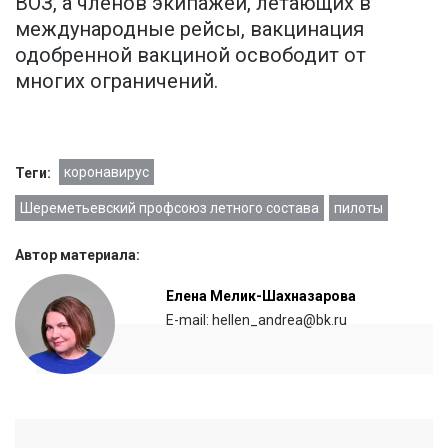
ВОЗ, а членов экипажей, летающих в
международные рейсы, вакцинация
одобренной вакциной освободит от
многих ограничений.
коронавирус
Теги:
Шереметьевский профсоюз летного состава
пилоты
Автор материала:
Елена Мелик-Шахназарова
E-mail: hellen_andrea@bk.ru