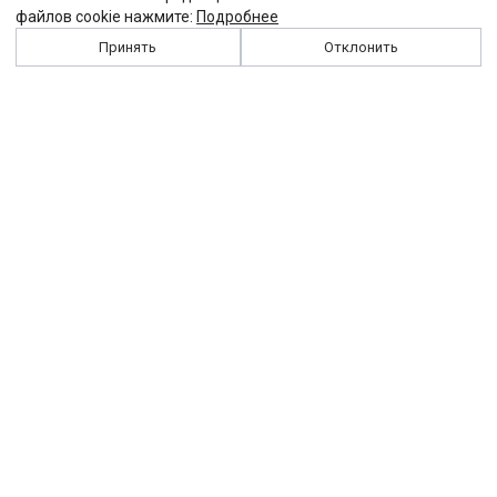
файлов cookie нажмите:
Подробнее
Принять
Отклонить
История
Персоналии
Выходные данные
Виджет "Солидарности"
Контакты
Подписка
Реклама
Партнеры
Архив сайта
Забастовка
Закон
Зарплата
ЖКХ
Компенсация
Колдоговор
Налоги
Общество
Пенсия
Профсоюз
Пособие
Реформы
Страхование
Все теги