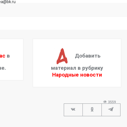
rea@bk.ru
ас
в
Добавить
не.
материал в рубрику
Народные новости
3559