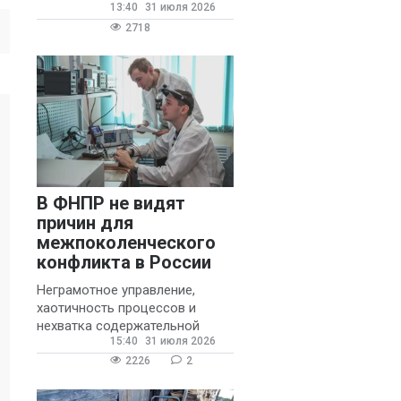
13:40
31 июля 2026
государственных и
муниципальных школ со
2718
стажем не менее 20 лет.
В ФНПР не видят
причин для
межпоколенческого
конфликта в России
Неграмотное управление,
хаотичность процессов и
нехватка содержательной
15:40
31 июля 2026
обратной связи от
руководителя являются
2226
2
основными причинами
конфликтов и раздражения в