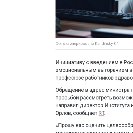
Фото сгенерировано Kandinsky 3.1
Инициативу с введением в Рос
эмоциональным выгоранием в 
профсоюзе работников здраво
Обращение в адрес министра т
просьбой рассмотреть возмож
направил директор Института
Орлов, сообщает
RT
.
«Прошу вас оценить целесооб
трудовое законодательство в 