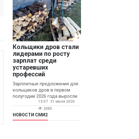
Кольщики дров стали
лидерами по росту
зарплат среди
устаревших
профессий
Зарплатные предложения для
кольщиков дров в первом
полугодии 2026 года выросли
13:07
31 июля 2026
на 58% - 62 тысяч рублей в
месяц, сообщает агентство
2085
«Прайм».
НОВОСТИ СМИ2