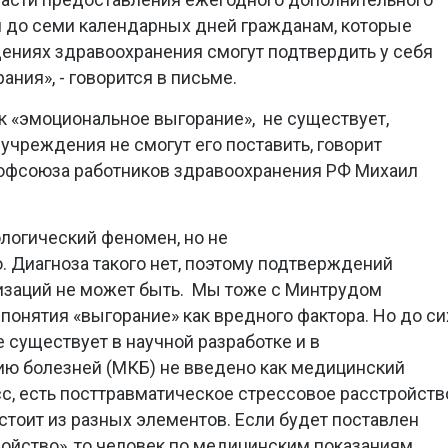
м до семи календарных дней гражданам, которые
ениях здравоохранения смогут подтвердить у себя
ния», - говорится в письме.
ак «эмоциональное выгорание», не существует,
учреждения не смогут его поставить, говорит
офсоюза работников здравоохранения РФ Михаил
хологический феномен, но не
. Диагноза такого нет, поэтому подтверждений
изаций не может быть. Мы тоже с Минтрудом
понятия «выгорание» как вредного фактора. Но до си
е существует в научной разработке и в
 болезней (МКБ) не введено как медицинский
сс, есть посттравматическое стрессовое расстройств
оит из разных элементов. Если будет поставлен
ойство», то человек по медицинским показаниям,