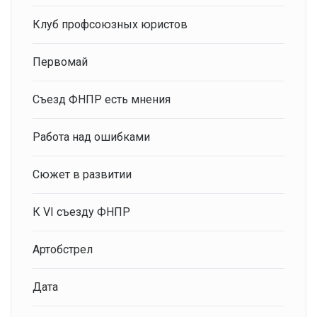
Клуб профсоюзных юристов
Первомай
Съезд ФНПР есть мнения
Работа над ошибками
Сюжет в развитии
К VI съезду ФНПР
Артобстрел
Дата